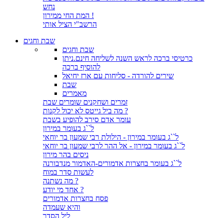
נחש
המת החי ממירון !
הרשב"י הציל אותי
שבת וחגים
שבת וחגים
כרטיסי ברכה לראש השנה לשליחה חינם.ניתן
להוסיף ברכה
שירים להורדה - סליחות עם ארז יחיאל
שבת
מאמרים
זמרים ושחקנים שומרים שבת
מה ביל גייטס לא יכול לקנות ?
עומר אדם סירב להופיע בשבת
ל``ג בעומר במירון
ל``ג בעומר במירון - הילולת רבי שמעון בר יוחאי
ל``ג בעומר במירון - אל ההר לרבי שמעון בר יוחאי
ניסים בהר מירון
ל``ג בעומר בחצרות אדמורים-האדמור מנדבורנה
לעשות סדר במוח
מה נשתנה ?
אחד מי יודע ?
פסח בחצרות אדמורים
והיא שעמדה
ליל הסדר