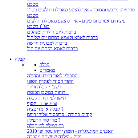
בשבט
פרי וירק מיובש ומסוכר - איך להמנע מאכילת תולעים בט``ו
בשבט
פיצוחים אגוזים וגרעינים - איך להמנע מאכילת תולעים
בט``ו בשבט
ברכות ליום הולדת ומנהגים
ברכות לאבא ולאמא בסתם יום של חול
ברכות למכונית חדשה
ברכות לאמא בסתם יום חול
קבלה
קבלה
מאמרים
התפילין לאור המדע וההילה
הקוד הסודי לפתרון הסופי
רשב``י קבלה וזוהר
רוחות במשכן הכנסת
תיקון לפי תורת קבלה
הסוף - The End
קבלה או מדיטציה ?
קודים בתורה - פרופסור אליהו ריפס
מהו סוד התפילין ?
כח המילה לפי קבלה
האבנים המתגלגלות - חומת יריחו נוסח יפו 2010
גליה - הילדה שעשתה מהפכה