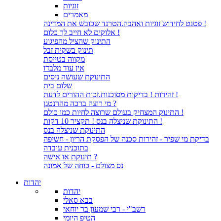
זוגיות
מאמרים
פטנט לחידוש זוגיות ואהבה.הטרנד שכובש את המדינה !
אלוקים לא חייב לך כלום !
התינוק שהציל מהפיגוע
תינוק בשקית זבל
מקווה בטייסת
אין עוד מלבדו
התינוקת שעושה ניסים
שלום בית
זהירות ! בדיקות מסוכנות.זכות ההורים לדעת !
מי רוצה ברכה מהרנטגן ?
התינוק המצחיק בעולם שרוצה לחיות כמו כולם !
התינוקת שניצלה בנס ! תקציר 10 דקות !
התינוקת שניצלה בנס
בדיקת מי שפיר - זהירות סכנה של הפסקת הריון - חשיפה
בתוכנית עובדה
תינוקת או אישה ?
נס מצולם - כוחה של אמונה
יהדות
יהדות
בבא סאלי
רשב"י - רבי שמעון בר יוחאי
הטיפ היומי