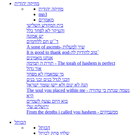
מוזיקה יהודית
מוזיקה יהודית
mp3
מאמרים
בית המקדש השלישי
והעיקר לא לפחד כלל
יש אמונה
ד``ש חם ללוחמים
A song of ascents- שיר למעלות
It is good to thank god-טוב להודות לה`
אנחנו מאמינים
תורת ה תמימה - The torah of hashem is perfect
אור גדול
מי שמאמין לא מפחד
וזכני לגדל בנים ובני בנים
הנה לא ינום ולא יישן שומר ישראל
The soul you placed within me - נשמה שנתת בי טהורה
היא
בוא היום נצעק לשמיים
ירושלים שלי
From the depths i called you hashem - ממעמקים
הכותל
הכותל
שלחו פתק לכותל