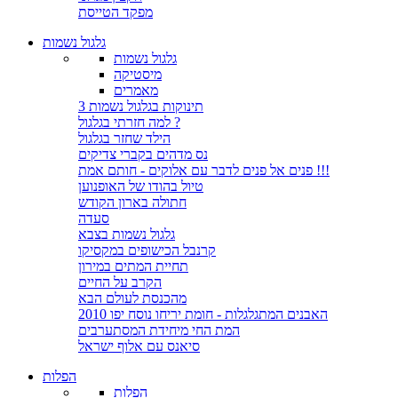
מפקד הטייסת
גלגול נשמות
גלגול נשמות
מיסטיקה
מאמרים
3 תינוקות בגלגול נשמות
למה חזרתי בגלגול ?
הילד שחזר בגלגול
נס מדהים בקברי צדיקים
פנים אל פנים לדבר עם אלוקים - חותם אמת !!!
טיול בהודו של האופנוען
חתולה בארון הקודש
סעדה
גלגול נשמות בצבא
קרנבל הכישופים במקסיקו
תחיית המתים במירון
הקרב על החיים
מהכנסת לעולם הבא
האבנים המתגלגלות - חומת יריחו נוסח יפו 2010
המת החי מיחידת המסתערבים
סיאנס עם אלוף ישראל
הפלות
הפלות