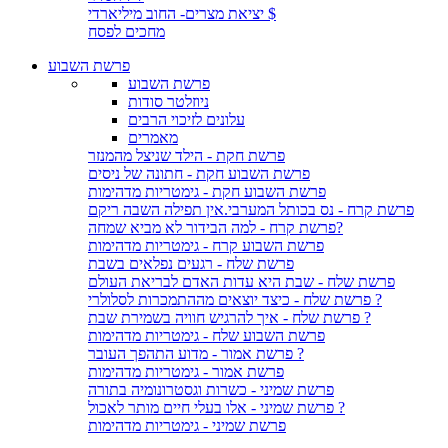
יציאת מצרים- החוב מיליארדי $
מחכים לפסח
פרשת השבוע
פרשת השבוע
ניוזלטר סודות
עלונים לזיכוי הרבים
מאמרים
פרשת חקת - הילד שניצל מהמנזר
פרשת השבוע חקת - חתונה של ניסים
פרשת השבוע חקת - גימטריות מדהימות
פרשת קרח - נס בכותל המערבי.אין תפילה השבה ריקם
פרשת קרח - למה הבידור לא מביא שמחה?
פרשת השבוע קרח - גימטריות מדהימות
פרשת שלח - רגעים נפלאים בשבת
פרשת שלח - שבת היא עדות האדם לבריאת העולם
פרשת שלח - כיצד יוצאים מההתמכרות לסלולרי ?
פרשת שלח - איך להרגיש חוויה בשמירת שבת ?
פרשת השבוע שלח - גימטריות מדהימות
פרשת אמור - מדוע התהפך העובר ?
פרשת אמור - גימטריות מדהימות
פרשת שמיני - כשרות וגסטרונומיה בתורה
פרשת שמיני - אלו בעלי חיים מותר לאכול ?
פרשת שמיני - גימטריות מדהימות