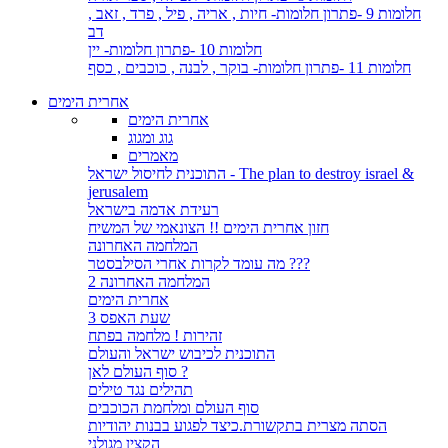
חלומות 9 -פתרון חלומות- חיות , אריה , פיל , פרד , זאב ,
דב
חלומות 10 -פתרון חלומות- יין
חלומות 11 -פתרון חלומות- בוקר , לבנה , כוכבים , כסף
אחרית הימים
אחרית הימים
גוג ומגוג
מאמרים
התוכנית לחיסול ישראל - The plan to destroy israel &
jerusalem
רעידת אדמה בישראל
חזון אחרית הימים !! הצונאמי של המשיח
המלחמה האחרונה
מה עומד לקרות אחרי הסילבסטר ???
המלחמה האחרונה 2
אחרית הימים
שעת האפס 3
זהירות ! מלחמה בפתח
התוכנית לכיבוש ישראל והעולם
סוף העולם לאן ?
תהילים נגד טילים
סוף העולם ומלחמת הכוכבים
הסתה מצרית בתקשורת.כיצד לפגוע בבנות יהודיות
הקצין מגולני