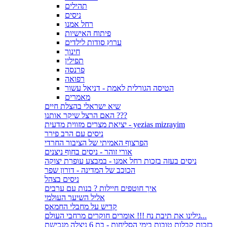
תהילים
ניסים
רחל אמנו
פיתוח האישיות
ערוץ סודות לילדים
חינוך
תפילין
פרנסה
רפואה
הטיסה הגורלית לאמת - דניאל עשור
מאמרים
שיא ישראלי בהצלת חיים
האם הרצל שיקר אותנו ???
יציאת מצרים מזווית מדעית - yezias mizrayim
ניסים עם הרב פירר
הפרצוף האמיתי של הציבור החרדי
אורי זוהר - ניסים בחוף ניצנים
ניסים בעזה בזכות רחל אמנו - במבצע עופרת יצוקה
הכוכב של המדינה - דורון שפר
ניסים בצהל
איך חוטפים חיילות ? בנות עם ערבים
אליל השיער העולמי
קדיש על מחבלי החמאס
גילינו את תיבת נח !!! אומרים חוקרים מרחבי העולם...
בזכות קבלות טובות בימי הסליחות - בת 6 ניצלה מנכישת