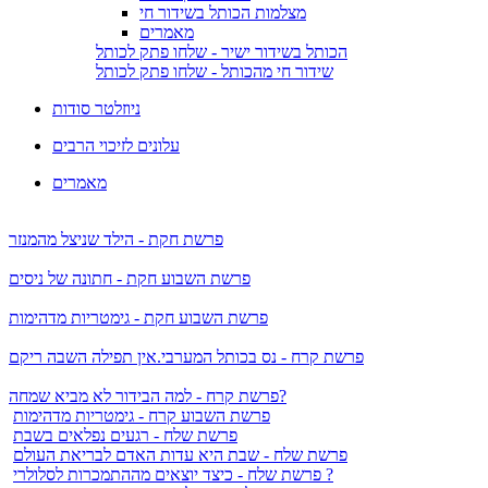
מצלמות הכותל בשידור חי
מאמרים
הכותל בשידור ישיר - שלחו פתק לכותל
שידור חי מהכותל - שלחו פתק לכותל
ניוזלטר סודות
עלונים לזיכוי הרבים
מאמרים
פרשת חקת - הילד שניצל מהמנזר
פרשת השבוע חקת - חתונה של ניסים
פרשת השבוע חקת - גימטריות מדהימות
פרשת קרח - נס בכותל המערבי.אין תפילה השבה ריקם
פרשת קרח - למה הבידור לא מביא שמחה?
פרשת השבוע קרח - גימטריות מדהימות
פרשת שלח - רגעים נפלאים בשבת
פרשת שלח - שבת היא עדות האדם לבריאת העולם
פרשת שלח - כיצד יוצאים מההתמכרות לסלולרי ?