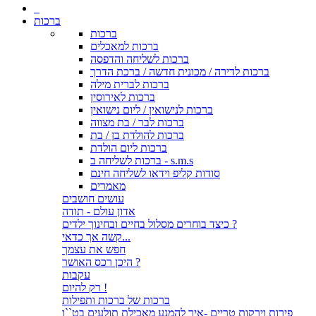
ברכות
ברכות
ברכות למאכלים
ברכות לשליחה והדפסה
ברכות לדירה / מכונית חדשה / ברכת הדרך
ברכות לברית מילה
ברכות לאירוסין
ברכות לנישואין / ליום נישואין
ברכות לבר / בת מצווה
ברכות להולדת בן / בת
ברכות ליום הולדת
ברכות לשליחה ב - s.m.s
סודות קליפ וידאו לשליחה חינם
מאמרים
עושים חושבים
אדון עולם - תודה
כיצד בוחרים מסלול בחיים ובחינוך ילדים ?
קשה אך כדאי...
חפש את עצמך
היכן רכס האושר ?
עקבות
רק להיום !
ברכות של ברכות ותפילות
פירות וירקות טריים -איך להמנע מאכילת תולעים בט``ו