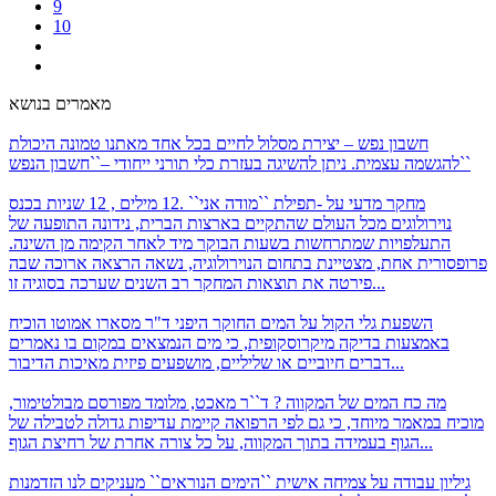
9
10
מאמרים בנושא
חשבון נפש – יצירת מסלול לחיים
בכל אחד מאתנו טמונה היכולת
להגשמה עצמית. ניתן להשיגה בעזרת כלי תורני ייחודי –``חשבון הנפש``
מחקר מדעי על -תפילת ``מודה אני`` .12 מילים , 12 שניות
בכנס
נוירולוגים מכל העולם שהתקיים בארצות הברית, נידונה התופעה של
התעלפויות שמתרחשות בשעות הבוקר מיד לאחר הקימה מן השינה.
פרופסורית אחת, מצטיינת בתחום הנוירולוגיה, נשאה הרצאה ארוכה שבה
פירטה את תוצאות המחקר רב השנים שערכה בסוגיה זו...
השפעת גלי הקול על המים
החוקר היפני ד"ר מסארו אמוטו הוכיח
באמצעות בדיקה מיקרוסקופית, כי מים הנמצאים במקום בו נאמרים
דברים חיוביים או שליליים, מושפעים פיזית מאיכות הדיבור...
מה כח המים של המקווה ?
ד``ר מאכט, מלומד מפורסם מבולטימור,
מוכיח במאמר מיוחד, כי גם לפי הרפואה קיימת עדיפות גדולה לטבילה של
הגוף בעמידה בתוך המקווה, על כל צורה אחרת של רחיצת הגוף...
גיליון עבודה על צמיחה אישית
``הימים הנוראים`` מעניקים לנו הזדמנות