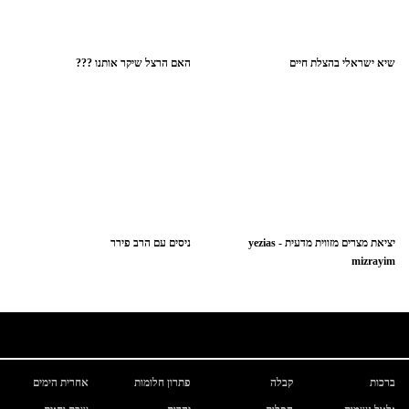
שיא ישראלי בהצלת חיים
האם הרצל שיקר אותנו ???
יציאת מצרים מזווית מדעית - yezias
ניסים עם הרב פירר
mizrayim
ברכות
קבלה
פתרון חלומות
אחרית הימים