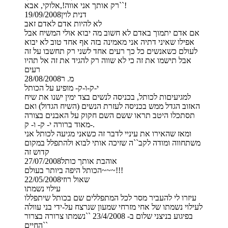
רק אותך אני אווה!,אלוקי, אבא``!
דנית לוין
19/09/2008
לא להיות אדם לאדם זאב
אם אדם יתמוך באדם לא חשוב מה יבוא אולי המשיח אבל
אפילו שאיני דתיה אני מאמינה בזה אף אחד טוב לא יבוא
לעולם כשאנשים כל כך רעים אחד לשני רק תחשבו על זה
אבל תישמו את זה כי לא שווה רק להגיד את זה אל תהיו
רעים
מ. ר
28/08/2008
י-ק-ו-ק- מופיע על הכותל
למגיעיםות לכותל, בכניסה לנשים בצד ימין ישנו את שיח
האזוב הגדל ממש בכניסה לעזרת הנשים (השיח הגדול) ואם
תסתכלו היטב תראו ששם השם חקוק על האבנים בצורה
מאוד ברורה י- ק- ו- ק-.
ומאז שהאירו את עיניי לדבר זה כשאני מגיעה לכותל אני
משתחווה ומודה לקב``ה שזיכה אותי לבוא ולהתפלל במקום
קדוש זה
אוהבת אותך כותל
27/07/2008
הכותל היפה ביותר בעולם~~~!!!
שאול רוזי
22/05/2008
עילוי נשמתו
עיזרו לי להעביר מסר לכל המתפללים שם בכותל שיתפללו
לעילוי נשמתו של אחי מזרחי שמעון שנרצח על-ידי בני עוולה
בפיגוע בניצני שלום ב- 23/4/2008 ``נשמתו צרורה בצרור
החיים``