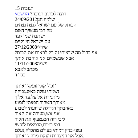
15 תגובות
רוצה לכתוב תגובה?
הרשם/י
שלמה חנן
24/09/2012
הכותל של עם ישראל לנצח נצחים
מה רבו מעשיך השם
ישתבח שמו לעד
עם ישראל חי וקיים
שירלי
27/12/2008
אני בחול מה שרציתי זה רק לראות את הכותל
אבא שבשמיים אני אוהבת אותך
נשמה
11/11/2008
מכתב לאבא
בס``ד
כול קולי זועק-``אותך!``
נשמתי עולה באש,גבוהה
מיתמרת אל על,עד אליך
מאורך הטהור חפצתי לגמוע
באהבתך הגדולה שיוועתי לטבוע
אני אש,מעירה את האור
ליבי רוח חם,מעיף את הקור
דמי כמים,מרפאים לנפשי
וגופי-בניין דמותי בעולם מתכלה,נעלם
אבל אני הניצחית זועקת מרה -``אותך,