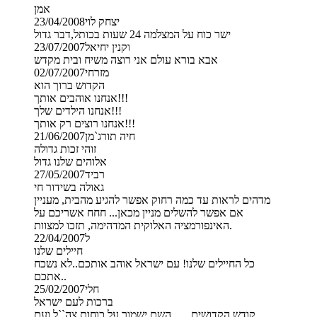
אמן
יצחק לוי
23/04/2008
ישר כוח על המצלמה 24 שעות בכותל,דבר גדול
וקנין יחיאל
23/07/2007
אבא בורא עולם אני רוצה משיח ובית מקדש
מזרחי
02/07/2007
הקדוש ברוך הוא
אנחנו אוהבים אותך!!!
אנחנו הילדים שלך!!!
אנחנו רוצים רק אותך!!!
חיה תורג`מן
21/06/2007
זוהי זכות גדולה
אלוהים שלנו גדול
רביד
27/05/2007
גאולה בשידור חי
מדהים לראות עד כמה רחוק אפשר להגיע מהבית, מעניין
אם אפשר להשלים מניין מכאן... חחח אשריכם על
האינפורמציה האלוקית המדהימה, תזכו למצוות.
ל
22/04/2007
חיילים שלנו
כל החיילים שלנו! עם ישראל אוהב אותכם..לא נשכח
אתכם..
חלי
25/02/2007
ברכות לעם ישראל
קודש הקדושים...... השם ישמור על כוחות צה``ל ועם