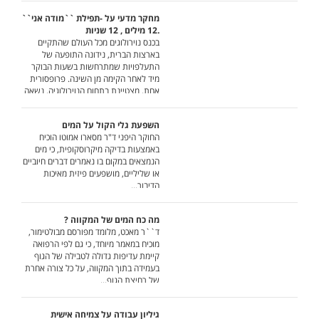
מחקר מדעי על -תפילת ``מודה אני``
.12 מילים , 12 שניות
בכנס נוירולוגים מכל העולם שהתקיים
בארצות הברית, נידונה התופעה של
התעלפויות שמתרחשות בשעות הבוקר
מיד לאחר הקימה מן השינה. פרופסורית
אחת, מצטיינת בתחום הנוירולוגיה, נשאה
הרצאה ארוכה שבה פירטה את תוצאות
המחקר רב השנים שערכה בסוגיה זו...
השפעת גלי הקול על המים
החוקר היפני ד"ר מסארו אמוטו הוכיח
באמצעות בדיקה מיקרוסקופית, כי מים
הנמצאים במקום בו נאמרים דברים חיוביים
או שליליים, מושפעים פיזית מאיכות
הדיבור...
מה כח המים של המקווה ?
ד``ר מאכט, מלומד מפורסם מבולטימור,
מוכיח במאמר מיוחד, כי גם לפי הרפואה
קיימת עדיפות גדולה לטבילה של הגוף
בעמידה בתוך המקווה, על כל צורה אחרת
של רחיצת הגוף...
גיליון עבודה על צמיחה אישית