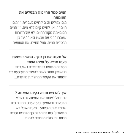
המים סמל החיים !!! מבטלים את
הטומאה
מים צלולים וזכים קרויים בעברית ``מים
חיים``. אין לחיים קיום ללא מים. ``המים
הם באמת מקור החיים, לא של הדורות
שעברו ``כי אם עכשיו וכאן``.על כן,
מבטלים המים, סמל החיים, את הטומאה
שהיא לחישת המוות.
אל תענה את בן זוגך - המשיב בשעת
כעסו מביא על עצמו הפסד
מסר זה מתאים ביותר לאדם נשוי.בחיי
בנישואין אסור לאדם להשיב מתוך כעס כדי
לשמור את הקשר ממחלוקת מיותרת...
איך להרגיש חוויה בקיום המצווה ?
להתחיל לשמור את המצווה גם כשלא
מרגישים ובהמשך יגיע העונג והחוויה כמו
שהמציאות מוכיחה: `שעם האוכל בא
התיאבון` כמו בחומריות כך הדברים נכונים
ברוחניות. כולם מוזמנים לנסות...