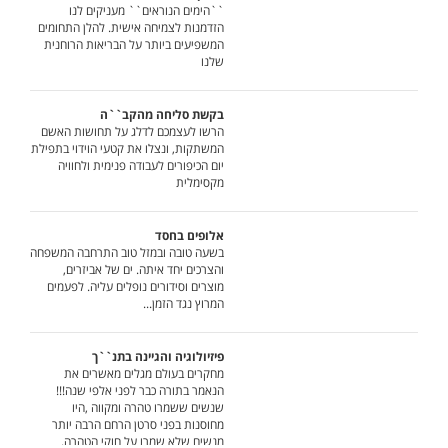
``הימים הנוראים`` מעניקים לנו
הזדמנות לצמיחה אישית. להלן התחומים
המשפיעים ביותר על הבריאות הרוחנית
שלנו
בקשת סליחה מהקב``ה
הרשו לעצמכם לדלג על תחושות האשם
המשתקות, ונצלו את קטעי הוידוי בתפילת
יום הכיפורים לעבודה פנימית ולחוויה
מקסימלית
אלופים בחסד
בשעה טובה ובמזל טוב התרחבה המשפחה
והצרכים יחד איתה. ים של אביזרים,
מוצרים וסידורים נופלים עליה. לפעמים
המרוץ נגד הזמן...
פיזיולוגיה והגיינה בתנ``ך
מחקרים בעולם מגלים מאשרים את
הנאמר בתורה כבר לפני אלפי שנה!!!
שנשים ששמרו טהרה ומקווה ,היו
מחוסנות בפני סרטן הרחם הרבה יותר
מנשים שלא שמרו על חוקי הטהרה.