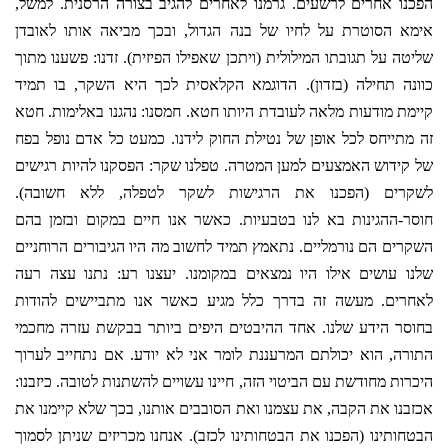
הפכנו אחרים לרשעים. גרמנו לאחרים להגיב בצורה הרסנית. למשל,
אימא הסוטרת על לחיו של בנה הגדול, ובכך מביאה אותו לאובדן
שליטה על תגובתו המילולית (ויתכן שאפילו הפיזית). זדנו: פשענו מתוך
כוונה תחילה (בזדון). הדוגמא הקלאסית לכך היא השקר, בו תמיד
קיימת מודעות מלאה לעובדת היותו חטא. חמסנו: נהגנו באלימות. חטא
זה מתייחס לכל אופן של נטילת החוק לידנו. כמעט כל אדם נופל בפח
של קידוש האמצעים למען המטרה. טפלנו שקר: הפסקנו להיות רגישים
לשקרים (הפכנו את הרגישות לשקר לטפלה, ללא חשובה).
חוסר-ההגינות בא לנו בטבעיות. כאשר אנו חיים במקום ובזמן בהם
השקרים הם נורמליים. נתאמץ תמיד לחשוב מה היו הגיבורים הרוחניים
שלנו עושים אילו היו נמצאים במקומנו. יעצנו רע: נתנו עצה רעה
לאחרים. מעשה זה בדרך כלל מגיע כאשר אנו מתביישים להודות
בחוסר הידע שלנו. אחד ההיבטים היפים ביותר בבקשת עזרה מחכמי
התורה, הוא יכולתם המרעננת לומר אני לא יודע. אם נתחייב לערוך
היכרות מחודשת עם הביטוי הזה, חיינו עשויים להשתנות לטובה. כיזבנו:
אכזבנו את הקבה, את עצמנו ואת הסובבים אותנו, בכך שלא קיימנו את
הבטחותינו (הפכנו את הבטחותינו לכזב). אנחנו מכריזים שניתן לסמוך