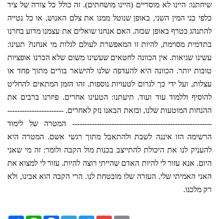
שיחתנו: היינו לא מוסריים (היינו מושחתים). זה כולל כל צורה של ציד
כלפי בני המין השני, באופן שנוטל ממנו את צלם האנוש, או כל נטייה
להתנהג כטרף באופן שכזה. האם אנחנו שואלים את עצמנו מדוע בחרנו
בתדמית מסוימת, להיות זו המאפשרת לעולם לגלות מי אנחנו? תעינו:
עשינו שגיאות. אין הכוונה לחטאים שעשינו משום שלא הכרנו אופציות
טובות יותר. הכוונה היא להעדפה שלנו להישאר בורים מתוך פחד או
עצלות, ועל ידי כך לגרום לטעויות נוספות. זהו הזמן המתאים להחליט
להוסיף וללמוד עוד ועוד. תיעתנו: הטעינו אחרים. פיזרנו ברבים את
ההנחות המוטעות שלנו, ובזאת הבאנו נזק לאחרים. -----------------------
--------------------------------------------------------- המטרה של לימוד
הרשימה הזו איננה לשבת ולהתאבל מתוך רגשי אשם. המטרה היא
להעניק לנו את היכולת להתייצב בכנות מול הקבה ולומר: זה מי שאני
היום. אנא עזור לי להיות האדם שהייתי רוצה להיות. עזור לי למצוא את
האני האמיתי שלי. העזרה שלו מובטחת לנו. הרי הקבה הוא אבינו, ולא
רק מלכנו.