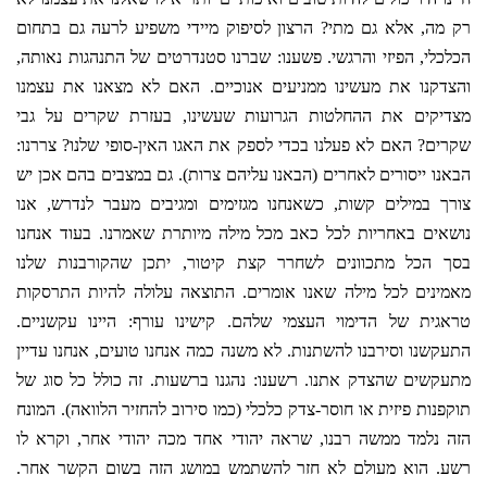
רק מה, אלא גם מתי? הרצון לסיפוק מיידי משפיע לרעה גם בתחום
הכלכלי, הפיזי והרגשי. פשענו: שברנו סטנדרטים של התנהגות נאותה,
והצדקנו את מעשינו ממניעים אנוכיים. האם לא מצאנו את עצמנו
מצדיקים את ההחלטות הגרועות שעשינו, בעזרת שקרים על גבי
שקרים? האם לא פעלנו בכדי לספק את האגו האין-סופי שלנו? צררנו:
הבאנו ייסורים לאחרים (הבאנו עליהם צרות). גם במצבים בהם אכן יש
צורך במילים קשות, כשאנחנו מגזימים ומגיבים מעבר לנדרש, אנו
נושאים באחריות לכל כאב מכל מילה מיותרת שאמרנו. בעוד אנחנו
בסך הכל מתכוונים לשחרר קצת קיטור, יתכן שהקורבנות שלנו
מאמינים לכל מילה שאנו אומרים. התוצאה עלולה להיות התרסקות
טראגית של הדימוי העצמי שלהם. קישינו עורף: היינו עקשניים.
התעקשנו וסירבנו להשתנות. לא משנה כמה אנחנו טועים, אנחנו עדיין
מתעקשים שהצדק אתנו. רשענו: נהגנו ברשעות. זה כולל כל סוג של
תוקפנות פיזית או חוסר-צדק כלכלי (כמו סירוב להחזיר הלוואה). המונח
הזה נלמד ממשה רבנו, שראה יהודי אחד מכה יהודי אחר, וקרא לו
רשע. הוא מעולם לא חזר להשתמש במושג הזה בשום הקשר אחר.