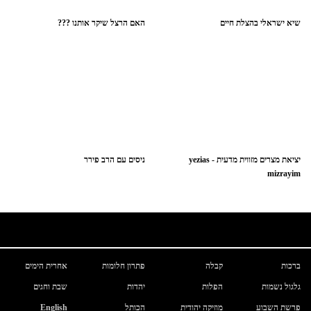
שיא ישראלי בהצלת חיים
האם הרצל שיקר אותנו ???
יציאת מצרים מזווית מדעית - yezias
ניסים עם הרב פירר
mizrayim
ברכות
קבלה
פתרון חלומות
אחרית הימים
גלגול נשמות
הפלות
יהדות
שבת וחגים
פרשת השבוע
מוזיקה יהודית
הכותל
English