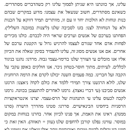
עלינו, אך כוונתנו היא שניתן לסמוך עלינו רק כשהדברים מסתדרים.
כשאינם מסתדרים, חשוב שנשאל את עצמנו: מדוע במקרים שבהם
כנות ונוחות לא הולכות יחד זו עם זו, מוותרים תמיד דווקא על הכנות
ולא על הנוחות? לצנו: בזנו לסביבה שלנו (ליצנות במובנה השלילי).
הפחתנו בערכם של אנשים וערכים שראוי היה לכבדם. כולנו מכירים
לפחות אדם אחד שגורם לעצמו להרגיש גדול עי הקטנת ערכם של
אחרים. אם אנו אנשים מסוג זה, עלינו להעמיד בסימן שאלה את הכיוון
אליו אנו מובלים עי הצורך שלנו בדימוי-עצמי גבוה. מרדנו: נהגנו בניגוד
לכללים. לעיתים, מתוך חוסר-בטחון ניכר, אנו חולקים באופן עקבי על
הקבה ועל חברינו. כמה פעמים השנה יכולנו לקדם את הרמה הרוחנית
שלנו, לולא הרגשנו צורך תמידי ללמד את כולם לקח? ניאצנו: הרגזנו
אנשים סביבנו (עי דברי נאצה). גרמנו לאחרים להתעצבן בכוונה. גרמנו
לקבה לכעוס עלינו עי התנהגות של הרס-עצמי. יצרנו אינטראקציות
הרסניות ביחסינו הבינאישיים. סררנו: סטינו מהדרך הישרה (סרנו
ממנה). ראינו את האמת, אך פנינו לכיוון אחר. בחרנו בנוחות במקום
במוסר. עווינו: נפלנו קורבן לדחפים שלנו (עוון = תאווה). האין זאת כי
חיינו היו יכולים להיות טובים ואיכותיים יותר אילו שאלנו את עצמנו לא