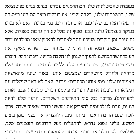
בעובדה שהכישלונות שלנו הם הרסניים עבורנו. בגדנו: בגדנו בפוטנציאל
שלנו, במשפחות שלנו, ובקבה עצמו. אנו בודקים כיצד התנהגנו במסגרת
התפקיד המורכב שלנו כבני אדם וכיהודים. במי בגדנו? האם לא בגדנו
בעיקר בעצמנו? גזלנו: גנבנו. סעיף זה כולל לא רק גניבות כספיות, אלא
גם גניבת זמן ומקרים שזייפנו ונתנו לאחרים להאמין שאנו מוצלחים יותר
משאנו באמת. חטא זה הוא מזיק במיוחד בכך שהוא משקף את
העובדה שהתכחשנו לתפקיד שנתן לנו הקבה בחיינו. דיברנו דופי: דיברנו
בשני פיות (דו-פי), היינו צבועים. עלינו ללמוד להתמודד עם הפחד שלנו
מדחייה ולחדול מהשקרים שמציגים אותנו באור שונה מהאישיות
האמיתית שלנו. ממי אנחנו מפחדים? מדוע? האם לא ראוי שנשלים עם
המציאות הסובבת אותנו? העווינו: עיקמנו דברים סביבנו (הפכנו אותם
למעוותים). מדובר בכל סוגי התירוצים השקריים. הרצון שלנו להיות
הגונים, גורם לנו לפעמים להצדיק את מעשינו בדרך שאינה ישרה. צריך
לזכור שגם הרוצח האכזר ביותר, מנסה להצדיק את עצמו בזמן ביצוע
הפשע. עלינו אפוא נדרש, להתעלות מעל הרחמים העצמיים שלנו,
שעלולים לעוות לנו את ערכי המוסר ולהתמודד עם מעשינו. והרשענו: