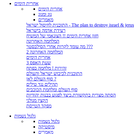
אחרית הימים
אחרית הימים
גוג ומגוג
מאמרים
לחיסול ישראל - The plan to destroy israel & jerusalem
רעידת אדמה בישראל
חזון אחרית הימים !! הצונאמי של המשיח
המלחמה האחרונה
מה עומד לקרות אחרי הסילבסטר ???
המלחמה האחרונה 2
אחרית הימים
שעת האפס 3
זהירות ! מלחמה בפתח
התוכנית לכיבוש ישראל והעולם
סוף העולם לאן ?
תהילים נגד טילים
סוף העולם ומלחמת הכוכבים
הסתה מצרית בתקשורת.כיצד לפגוע בבנות יהודיות
הקצין מגולני
מפקד הטייסת
גלגול נשמות
גלגול נשמות
מיסטיקה
מאמרים