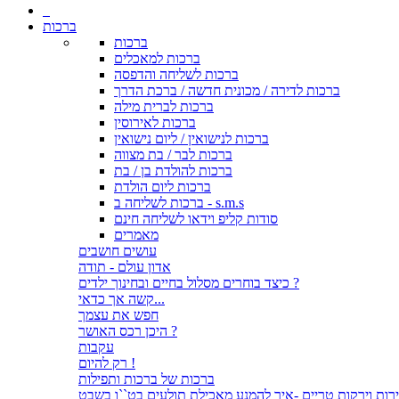
ברכות
ברכות
ברכות למאכלים
ברכות לשליחה והדפסה
ברכות לדירה / מכונית חדשה / ברכת הדרך
ברכות לברית מילה
ברכות לאירוסין
ברכות לנישואין / ליום נישואין
ברכות לבר / בת מצווה
ברכות להולדת בן / בת
ברכות ליום הולדת
ברכות לשליחה ב - s.m.s
סודות קליפ וידאו לשליחה חינם
מאמרים
עושים חושבים
אדון עולם - תודה
כיצד בוחרים מסלול בחיים ובחינוך ילדים ?
קשה אך כדאי...
חפש את עצמך
היכן רכס האושר ?
עקבות
רק להיום !
ברכות של ברכות ותפילות
רות וירקות טריים -איך להמנע מאכילת תולעים בט``ו בשבט