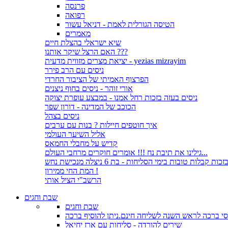
פרנסה
רפואה
הטיסה הגורלית לאמת - דניאל עשור
מאמרים
שיא ישראלי בהצלת חיים
האם הרצל שיקר אותנו ???
יציאת מצרים מזווית מדעית - yezias mizrayim
ניסים עם הרב פירר
הפרצוף האמיתי של הציבור החרדי
אורי זוהר - ניסים בחוף ניצנים
ניסים בעזה בזכות רחל אמנו - במבצע עופרת יצוקה
הכוכב של המדינה - דורון שפר
ניסים בצהל
איך חוטפים חיילות ? בנות עם ערבים
אליל השיער העולמי
קדיש על מחבלי החמאס
גילינו את תיבת נח !!! אומרים חוקרים מרחבי העולם...
זכות קבלות טובות בימי הסליחות - בת 6 ניצלה מנכישת נחש
המת החי ממירון !
הרשב"י הציל אותי
שבת וחגים
שבת וחגים
י ברכה לראש השנה לשליחה חינם.ניתן להוסיף ברכה
שירים להורדה - סליחות עם ארז יחיאל