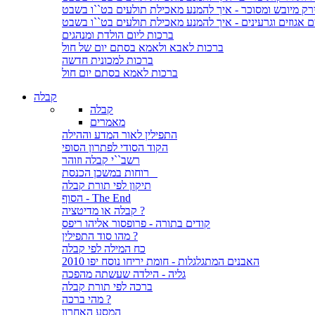
ירק מיובש ומסוכר - איך להמנע מאכילת תולעים בט``ו בשבט
ם אגוזים וגרעינים - איך להמנע מאכילת תולעים בט``ו בשבט
ברכות ליום הולדת ומנהגים
ברכות לאבא ולאמא בסתם יום של חול
ברכות למכונית חדשה
ברכות לאמא בסתם יום חול
קבלה
קבלה
מאמרים
התפילין לאור המדע וההילה
הקוד הסודי לפתרון הסופי
רשב``י קבלה וזוהר
רוחות במשכן הכנסת
תיקון לפי תורת קבלה
הסוף - The End
קבלה או מדיטציה ?
קודים בתורה - פרופסור אליהו ריפס
מהו סוד התפילין ?
כח המילה לפי קבלה
האבנים המתגלגלות - חומת יריחו נוסח יפו 2010
גליה - הילדה שעשתה מהפכה
ברכה לפי תורת קבלה
מהי ברכה ?
המסע האחרון