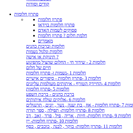
קודים וסודות
פתרון חלומות
פתרון חלומות
פתרון חלומות בוידאו
פסוקים לשמות האדם
חלמת חלום ? פתרון חלומות
מאמרים
חלומות וברכות כהנים
חלומות וגלגול נשמות
תינוקת או אישה ?
חלומות 2 - שידור חי - החלום שהציל מהפיגוע
חיים של חלום
חלומות 1 -נשמות ו- פתרון חלומות
חלומות 3 -פתרון חלומות - סיפורים אישיים
חלומות 4 -החיידק הטורף - איתותים מעולמות עליונים
חלומות 5 -פתרון חלומות
ברכת כהנים - ברכת השפע
חלומות 6 -אלוקים שולח איתותים
- אוז , בת יענה , נשר , יונים , תרנגולים
חלומות 8 -פתרון חלומות- תפילה , ספר תורה
חלומות 9 -פתרון חלומות- חיות , אריה , פיל , פרד , זאב , דב
חלומות 10 -פתרון חלומות- יין
חלומות 11 -פתרון חלומות- בוקר , לבנה , כוכבים , כסף