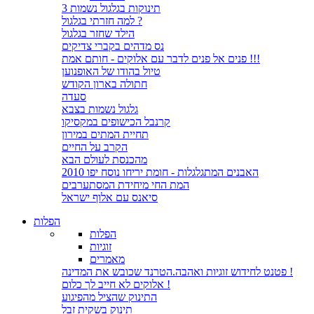
3 תינוקות בגלגול נשמות
למה חזרתי בגלגול ?
הילד שחזר בגלגול
נס מדהים בקברי צדיקים
פנים אל פנים לדבר עם אלוקים - חותם אמת !!!
טיול בהודו של האופנוען
חתולה בארון הקודש
סעדה
גלגול נשמות בצבא
קרנבל הכישופים במקסיקו
תחיית המתים במירון
הקרב על החיים
מהכנסת לעולם הבא
האבנים המתגלגלות - חומת יריחו נוסח יפו 2010
המת החי מיחידת המסתערבים
סיאנס עם אלוף ישראל
הפלות
הפלות
זוגיות
מאמרים
פטנט לחידוש זוגיות ואהבה.הטרנד שכובש את המדינה !
אלוקים לא חייב לך כלום !
התינוק שהציל מהפיגוע
תינוק בשקית זבל