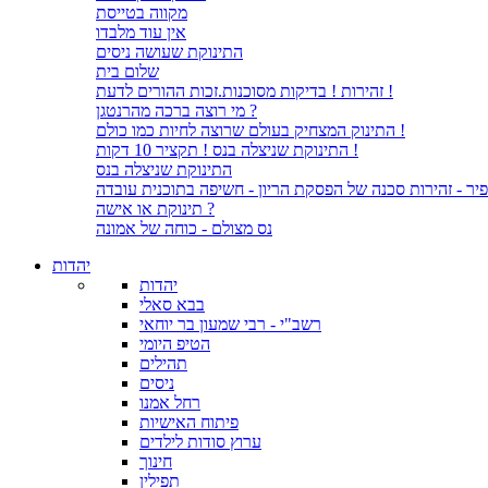
מקווה בטייסת
אין עוד מלבדו
התינוקת שעושה ניסים
שלום בית
זהירות ! בדיקות מסוכנות.זכות ההורים לדעת !
מי רוצה ברכה מהרנטגן ?
התינוק המצחיק בעולם שרוצה לחיות כמו כולם !
התינוקת שניצלה בנס ! תקציר 10 דקות !
התינוקת שניצלה בנס
יר - זהירות סכנה של הפסקת הריון - חשיפה בתוכנית עובדה
תינוקת או אישה ?
נס מצולם - כוחה של אמונה
יהדות
יהדות
בבא סאלי
רשב"י - רבי שמעון בר יוחאי
הטיפ היומי
תהילים
ניסים
רחל אמנו
פיתוח האישיות
ערוץ סודות לילדים
חינוך
תפילין