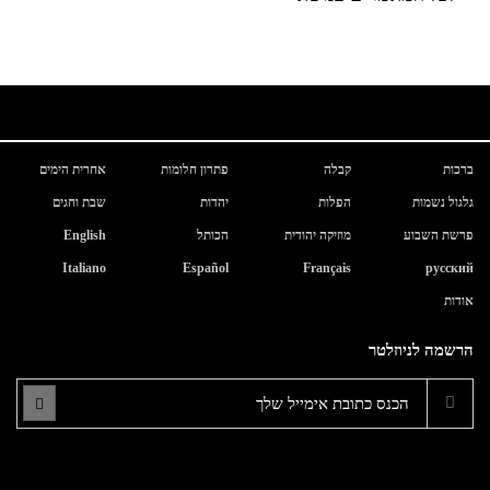
ברכות
קבלה
פתרון חלומות
אחרית הימים
גלגול נשמות
הפלות
יהדות
שבת וחגים
פרשת השבוע
מוזיקה יהודית
הכותל
English
Italiano
Español
Français
русский
אודות
הרשמה לניוזלטר