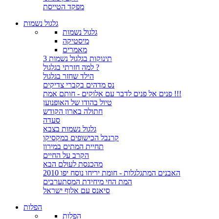
מפקד הטייסת
גלגול נשמות
גלגול נשמות
מיסטיקה
מאמרים
3 תינוקות בגלגול נשמות
למה חזרתי בגלגול ?
הילד שחזר בגלגול
נס מדהים בקברי צדיקים
פנים אל פנים לדבר עם אלוקים - חותם אמת !!!
טיול בהודו של האופנוען
חתולה בארון הקודש
סעדה
גלגול נשמות בצבא
קרנבל הכישופים במקסיקו
תחיית המתים במירון
הקרב על החיים
מהכנסת לעולם הבא
האבנים המתגלגלות - חומת יריחו נוסח יפו 2010
המת החי מיחידת המסתערבים
סיאנס עם אלוף ישראל
הפלות
הפלות