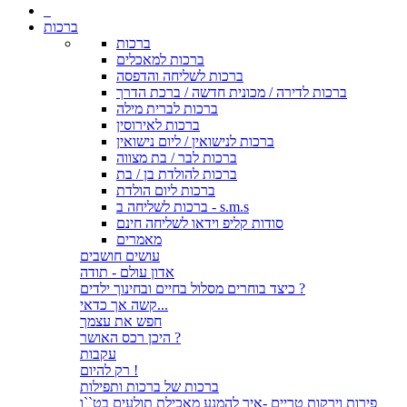
ברכות
ברכות
ברכות למאכלים
ברכות לשליחה והדפסה
ברכות לדירה / מכונית חדשה / ברכת הדרך
ברכות לברית מילה
ברכות לאירוסין
ברכות לנישואין / ליום נישואין
ברכות לבר / בת מצווה
ברכות להולדת בן / בת
ברכות ליום הולדת
ברכות לשליחה ב - s.m.s
סודות קליפ וידאו לשליחה חינם
מאמרים
עושים חושבים
אדון עולם - תודה
כיצד בוחרים מסלול בחיים ובחינוך ילדים ?
קשה אך כדאי...
חפש את עצמך
היכן רכס האושר ?
עקבות
רק להיום !
ברכות של ברכות ותפילות
פירות וירקות טריים -איך להמנע מאכילת תולעים בט``ו