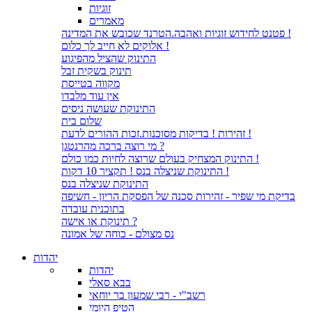
זוגיות
מאמרים
פטנט לחידוש זוגיות ואהבה.הטרנד שכובש את המדינה !
אלוקים לא חייב לך כלום !
התינוק שהציל מהפיגוע
תינוק בשקית זבל
מקווה בטייסת
אין עוד מלבדו
התינוקת שעושה ניסים
שלום בית
זהירות ! בדיקות מסוכנות.זכות ההורים לדעת !
מי רוצה ברכה מהרנטגן ?
התינוק המצחיק בעולם שרוצה לחיות כמו כולם !
התינוקת שניצלה בנס ! תקציר 10 דקות !
התינוקת שניצלה בנס
בדיקת מי שפיר - זהירות סכנה של הפסקת הריון - חשיפה
בתוכנית עובדה
תינוקת או אישה ?
נס מצולם - כוחה של אמונה
יהדות
יהדות
בבא סאלי
רשב"י - רבי שמעון בר יוחאי
הטיפ היומי