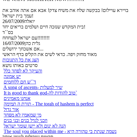
בויירא עויילום! בבקשה שלח את משיח צדק! אבא אם אתה אוהב את
עמך בית ישראל!
יואלה
26/07/2009
בית המקדש שנזכה חיים ושלמים בריאים יחד!
בס``ד
עם ישראל לנצחחח!!!!!!!!
גלית כהן
16/07/2009
אם אשכחך ירושלים...
מאוד מחזק ויפה. כדאי לשים את הקליפ בדף הראשי
הצג את כל התגובות
סרטים באותו נושא
והעיקר לא לפחד כלל
יש אמונה
ד``ש חם ללוחמים
A song of ascents- שיר למעלות
It is good to thank god-טוב להודות לה`
אנחנו מאמינים
תורת ה תמימה - The torah of hashem is perfect
אור גדול
מי שמאמין לא מפחד
וזכני לגדל בנים ובני בנים
הנה לא ינום ולא יישן שומר ישראל
The soul you placed within me - נשמה שנתת בי טהורה היא
סרטים שיכולים לעניין אותך