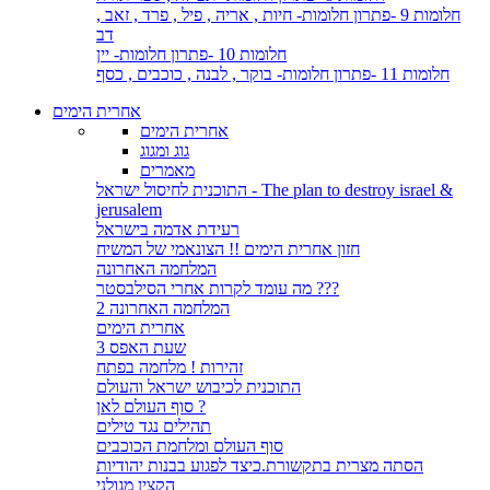
חלומות 9 -פתרון חלומות- חיות , אריה , פיל , פרד , זאב ,
דב
חלומות 10 -פתרון חלומות- יין
חלומות 11 -פתרון חלומות- בוקר , לבנה , כוכבים , כסף
אחרית הימים
אחרית הימים
גוג ומגוג
מאמרים
התוכנית לחיסול ישראל - The plan to destroy israel &
jerusalem
רעידת אדמה בישראל
חזון אחרית הימים !! הצונאמי של המשיח
המלחמה האחרונה
מה עומד לקרות אחרי הסילבסטר ???
המלחמה האחרונה 2
אחרית הימים
שעת האפס 3
זהירות ! מלחמה בפתח
התוכנית לכיבוש ישראל והעולם
סוף העולם לאן ?
תהילים נגד טילים
סוף העולם ומלחמת הכוכבים
הסתה מצרית בתקשורת.כיצד לפגוע בבנות יהודיות
הקצין מגולני