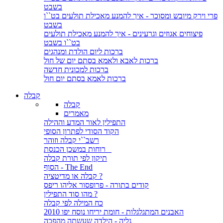
בשבט
פרי וירק מיובש ומסוכר - איך להמנע מאכילת תולעים בט``ו
בשבט
פיצוחים אגוזים וגרעינים - איך להמנע מאכילת תולעים
בט``ו בשבט
ברכות ליום הולדת ומנהגים
ברכות לאבא ולאמא בסתם יום של חול
ברכות למכונית חדשה
ברכות לאמא בסתם יום חול
קבלה
קבלה
מאמרים
התפילין לאור המדע וההילה
הקוד הסודי לפתרון הסופי
רשב``י קבלה וזוהר
רוחות במשכן הכנסת
תיקון לפי תורת קבלה
הסוף - The End
קבלה או מדיטציה ?
קודים בתורה - פרופסור אליהו ריפס
מהו סוד התפילין ?
כח המילה לפי קבלה
האבנים המתגלגלות - חומת יריחו נוסח יפו 2010
גליה - הילדה שעשתה מהפכה