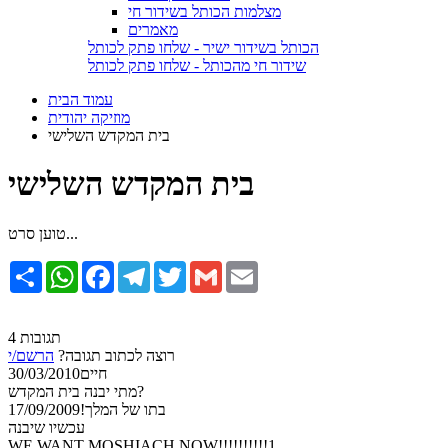
מצלמות הכותל בשידור חי
מאמרים
הכותל בשידור ישיר - שלחו פתק לכותל
שידור חי מהכותל - שלחו פתק לכותל
עמוד הבית
מוזיקה יהודית
בית המקדש השלישי
בית המקדש השלישי
טוען סרט...
Email
Gmail
Twitter
Telegram
Facebook
WhatsApp
שתף
4 תגובות
רוצה לכתוב תגובה?
הרשם/י
חיים
30/03/2010
מתי יבנה בית המקדש?
בתו של המלך!
17/09/2009
עכשיו שיבנה
WE WANT MOSHIACH NOW!!!!!!!!!!1