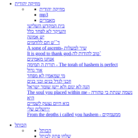
מוזיקה יהודית
מוזיקה יהודית
mp3
מאמרים
בית המקדש השלישי
והעיקר לא לפחד כלל
יש אמונה
ד``ש חם ללוחמים
A song of ascents- שיר למעלות
It is good to thank god-טוב להודות לה`
אנחנו מאמינים
תורת ה תמימה - The torah of hashem is perfect
אור גדול
מי שמאמין לא מפחד
וזכני לגדל בנים ובני בנים
הנה לא ינום ולא יישן שומר ישראל
The soul you placed within me - נשמה שנתת בי טהורה
היא
בוא היום נצעק לשמיים
ירושלים שלי
From the depths i called you hashem - ממעמקים
הכותל
הכותל
שלחו פתק לכותל