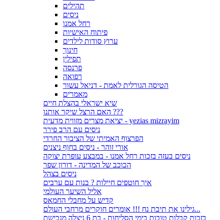
תהילים
ניסים
רחל אמנו
פיתוח האישיות
ערוץ סודות לילדים
חינוך
תפילין
פרנסה
רפואה
הטיסה הגורלית לאמת - דניאל עשור
מאמרים
שיא ישראלי בהצלת חיים
האם הרצל שיקר אותנו ???
יציאת מצרים מזווית מדעית - yezias mizrayim
ניסים עם הרב פירר
הפרצוף האמיתי של הציבור החרדי
אורי זוהר - ניסים בחוף ניצנים
ניסים בעזה בזכות רחל אמנו - במבצע עופרת יצוקה
הכוכב של המדינה - דורון שפר
ניסים בצהל
איך חוטפים חיילות ? בנות עם ערבים
אליל השיער העולמי
קדיש על מחבלי החמאס
גילינו את תיבת נח !!! אומרים חוקרים מרחבי העולם...
בזכות קבלות טובות בימי הסליחות - בת 6 ניצלה מנכישת