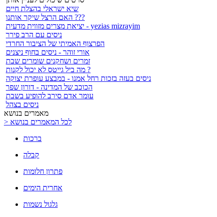
שיא ישראלי בהצלת חיים
האם הרצל שיקר אותנו ???
יציאת מצרים מזווית מדעית - yezias mizrayim
ניסים עם הרב פירר
הפרצוף האמיתי של הציבור החרדי
אורי זוהר - ניסים בחוף ניצנים
זמרים ושחקנים שומרים שבת
מה ביל גייטס לא יכול לקנות ?
ניסים בעזה בזכות רחל אמנו - במבצע עופרת יצוקה
הכוכב של המדינה - דורון שפר
עומר אדם סירב להופיע בשבת
ניסים בצהל
מאמרים בנושא
> לכל המאמרים בנושא
ברכות
קבלה
פתרון חלומות
אחרית הימים
גלגול נשמות