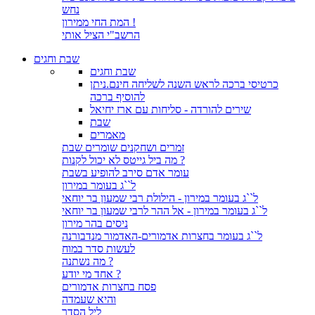
נחש
המת החי ממירון !
הרשב"י הציל אותי
שבת וחגים
שבת וחגים
כרטיסי ברכה לראש השנה לשליחה חינם.ניתן
להוסיף ברכה
שירים להורדה - סליחות עם ארז יחיאל
שבת
מאמרים
זמרים ושחקנים שומרים שבת
מה ביל גייטס לא יכול לקנות ?
עומר אדם סירב להופיע בשבת
ל``ג בעומר במירון
ל``ג בעומר במירון - הילולת רבי שמעון בר יוחאי
ל``ג בעומר במירון - אל ההר לרבי שמעון בר יוחאי
ניסים בהר מירון
ל``ג בעומר בחצרות אדמורים-האדמור מנדבורנה
לעשות סדר במוח
מה נשתנה ?
אחד מי יודע ?
פסח בחצרות אדמורים
והיא שעמדה
ליל הסדר