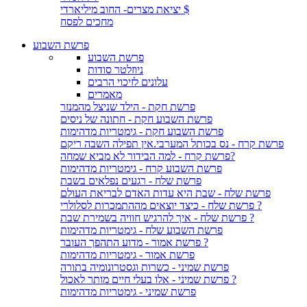
יציאת מצרים- החוב מיליארדי $
מחכים לפסח
פרשת השבוע
פרשת השבוע
ניוזלטר סודות
עלונים לזיכוי הרבים
מאמרים
פרשת חקת - הילד שניצל מהמנזר
פרשת השבוע חקת - חתונה של ניסים
פרשת השבוע חקת - גימטריות מדהימות
פרשת קרח - נס בכותל המערבי.אין תפילה השבה ריקם
פרשת קרח - למה הבידור לא מביא שמחה?
פרשת השבוע קרח - גימטריות מדהימות
פרשת שלח - רגעים נפלאים בשבת
פרשת שלח - שבת היא עדות האדם לבריאת העולם
פרשת שלח - כיצד יוצאים מההתמכרות לסלולרי ?
פרשת שלח - איך להרגיש חוויה בשמירת שבת ?
פרשת השבוע שלח - גימטריות מדהימות
פרשת אמור - מדוע התהפך העובר ?
פרשת אמור - גימטריות מדהימות
פרשת שמיני - כשרות וגסטרונומיה בתורה
פרשת שמיני - אלו בעלי חיים מותר לאכול ?
פרשת שמיני - גימטריות מדהימות