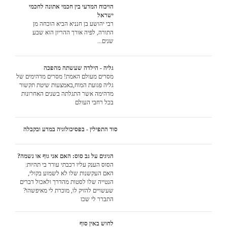
הויכוח המדעי בין חכמי אתונה לחכמי
ישראל
רבי יהושע בן חנניא הביא הוכחה מן
התורה, לפיה אורך ההריון הוא שבע
שנים...
גליה - הילדה שעשתה מהפכה
מסרים מעולם האמת! מסרים מדהימים של
גליה פגועת המוח,באמצעות שיטת תקשור
מדהימה אשר התגלתה בשנים האחרונות
בכל רחבי העולם
סוד התפילין - בפסיכולוגיה במדע ובקבלה
הגיגים על גב סוס: האם אני גוף או נשמה?
הסוס הענק עליו רכבתי עורר בי תהיות:
האם העקשנות שלו לא לשמוע בקולי,
הנטייה שלו לסטות מהדרך ולאכול דברים
שעשויים להזיק לו, מוכרת לי מאיפשהו?
התברר לי שכן
לחוש באין סוף