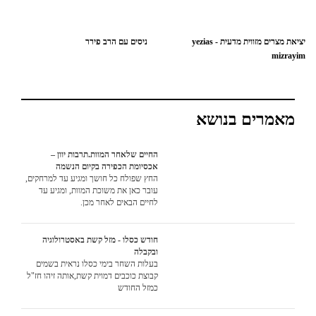
יציאת מצרים מזווית מדעית - yezias
ניסים עם הרב פירר
mizrayim
מאמרים בנושא
החיים שלאחר המוות.תרבות יוון –
אכסיומת הכפירה בקיום הנשמה
החץ שפולח כל חושך ומגיע עד למרחקים,
עובר כאן את משוכת המוות, ומגיע עד
לחיים הבאים לאחר מכן.
חודש כסלו - מזל קשת באסטרולוגיה
ובקבלה
בעלות השחר בימי כסלו נראית בשמים
קבוצת כוכבים דמוית קשת,אותה זיהו חז"ל
כמזל החודש