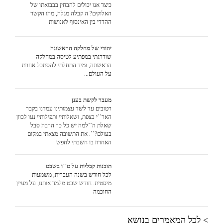
כיצד אנו יכולים להבחין בבבואתו של
האלוקים? ה קבלה מגלה, מהו הקשר
ההדדי בין האינסוף לאנושות
יהודי של מחלקה הראשונה
שודרגתי במפתיע לטיסה במחלקה
הראשונה, ומיד התחלתי להסתכל אחרת
על העולם...
מעבר לקשת בענן
רטובים עד לשד עצמותינו עמדנו בקבר
האר``י בצפת, ושאלותיי ותפילותיי נעו לכוון
שאלת ה``למה יש כל כך הרבה סבל
בעולם?``. את התשובה מצאתי במקום
האחרון בו חשבתי לחפש
תובנות קבליות על ט``ו בשבט
לכל חודש בשנה העברית, משמעות
מיסטית. חודש שבט מלמד אותנו, על מעיין
החוכמה
> לכל המאמרים בנושא