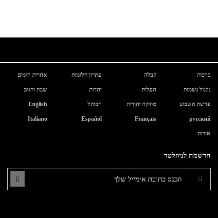
ברכות
קבלה
פתרון חלומות
אחרית הימים
גלגול נשמות
הפלות
יהדות
שבת וחגים
פרשת השבוע
מוזיקה יהודית
הכותל
English
Italiano
Español
Français
русский
אודות
הרשמה לניוזלטר