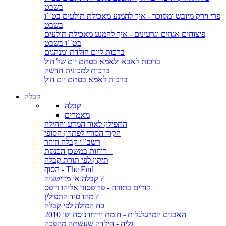
בשבט
פרי וירק מיובש ומסוכר - איך להמנע מאכילת תולעים בט``ו
בשבט
פיצוחים אגוזים וגרעינים - איך להמנע מאכילת תולעים
בט``ו בשבט
ברכות ליום הולדת ומנהגים
ברכות לאבא ולאמא בסתם יום של חול
ברכות למכונית חדשה
ברכות לאמא בסתם יום חול
קבלה
קבלה
מאמרים
התפילין לאור המדע וההילה
הקוד הסודי לפתרון הסופי
רשב``י קבלה וזוהר
רוחות במשכן הכנסת
תיקון לפי תורת קבלה
הסוף - The End
קבלה או מדיטציה ?
קודים בתורה - פרופסור אליהו ריפס
מהו סוד התפילין ?
כח המילה לפי קבלה
האבנים המתגלגלות - חומת יריחו נוסח יפו 2010
גליה - הילדה שעשתה מהפכה