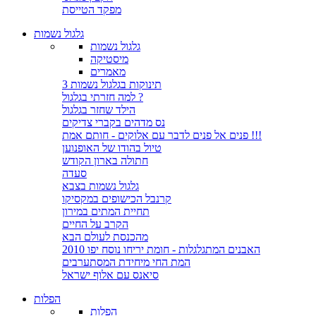
מפקד הטייסת
גלגול נשמות
גלגול נשמות
מיסטיקה
מאמרים
3 תינוקות בגלגול נשמות
למה חזרתי בגלגול ?
הילד שחזר בגלגול
נס מדהים בקברי צדיקים
פנים אל פנים לדבר עם אלוקים - חותם אמת !!!
טיול בהודו של האופנוען
חתולה בארון הקודש
סעדה
גלגול נשמות בצבא
קרנבל הכישופים במקסיקו
תחיית המתים במירון
הקרב על החיים
מהכנסת לעולם הבא
האבנים המתגלגלות - חומת יריחו נוסח יפו 2010
המת החי מיחידת המסתערבים
סיאנס עם אלוף ישראל
הפלות
הפלות