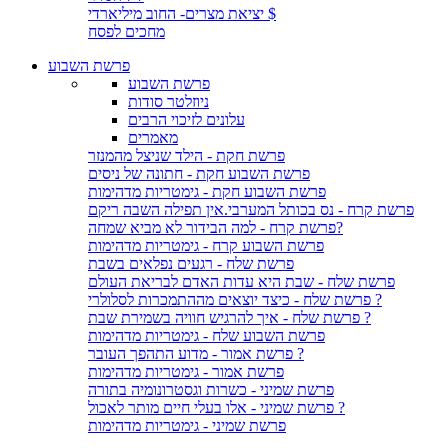
יציאת מצרים- החוב מיליארדי $
מחכים לפסח
פרשת השבוע
פרשת השבוע
ניוזלטר סודות
עלונים לזיכוי הרבים
מאמרים
פרשת חקת - הילד שניצל מהמנזר
פרשת השבוע חקת - חתונה של ניסים
פרשת השבוע חקת - גימטריות מדהימות
פרשת קרח - נס בכותל המערבי.אין תפילה השבה ריקם
פרשת קרח - למה הבידור לא מביא שמחה?
פרשת השבוע קרח - גימטריות מדהימות
פרשת שלח - רגעים נפלאים בשבת
פרשת שלח - שבת היא עדות האדם לבריאת העולם
פרשת שלח - כיצד יוצאים מההתמכרות לסלולרי ?
פרשת שלח - איך להרגיש חוויה בשמירת שבת ?
פרשת השבוע שלח - גימטריות מדהימות
פרשת אמור - מדוע התהפך העובר ?
פרשת אמור - גימטריות מדהימות
פרשת שמיני - כשרות וגסטרונומיה בתורה
פרשת שמיני - אלו בעלי חיים מותר לאכול ?
פרשת שמיני - גימטריות מדהימות