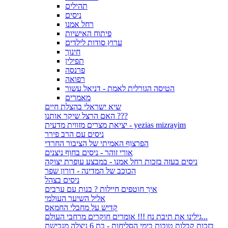
תהילים
ניסים
רחל אמנו
פיתוח האישיות
ערוץ סודות לילדים
חינוך
תפילין
פרנסה
רפואה
הטיסה הגורלית לאמת - דניאל עשור
מאמרים
שיא ישראלי בהצלת חיים
האם הרצל שיקר אותנו ???
יציאת מצרים מזווית מדעית - yezias mizrayim
ניסים עם הרב פירר
הפרצוף האמיתי של הציבור החרדי
אורי זוהר - ניסים בחוף ניצנים
ניסים בעזה בזכות רחל אמנו - במבצע עופרת יצוקה
הכוכב של המדינה - דורון שפר
ניסים בצהל
איך חוטפים חיילות ? בנות עם ערבים
אליל השיער העולמי
קדיש על מחבלי החמאס
גילינו את תיבת נח !!! אומרים חוקרים מרחבי העולם...
בזכות קבלות טובות בימי הסליחות - בת 6 ניצלה מנכישת