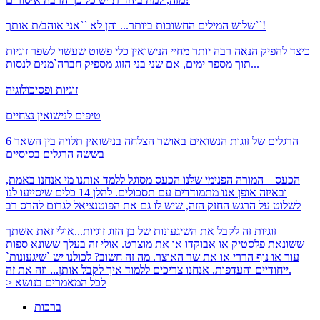
והן לא ``אני אוהב/ת אותך``!
שלוש המילים החשובות ביותר...
כיצד להפיק הנאה רבה יותר מחיי הנישואין
כלי פשוט שעשוי לשפר זוגיות
תוך מספר ימים, אם שני בני הזוג מספיק חברה`מנים לנסות...
זוגיות ופסיכולוגיה
טיפים לנישואין נצחיים
6 הרגלים של זוגות הנשואים באושר
הצלחה בנישואין תלויה בין השאר
בששה הרגלים בסיסיים
הכעס – המורה הפנימי שלנו
הכעס מסוגל ללמד אותנו מי אנחנו באמת,
ובאיזה אופן אנו מתמודדים עם תסכולים. להלן 14 כלים שיסייעו לנו
לשלוט על הרגש החזק הזה, שיש לו גם את הפוטנציאל לגרום להרס רב
זוגיות זה לקבל את השיגעונות של בן הזוג
זוגיות...אולי זאת אשתך
ששונאת פלסטיק או אבוקדו או את מוצרט. אולי זה בעלך ששונא ספות
עור או נוף הררי או את שר האוצר. מה זה חשוב? לכולנו יש `שיגעונות`
ייחודיים והעדפות. אנחנו צריכים ללמוד איך לקבל אותן... וזה את זה.
> לכל המאמרים בנושא
ברכות