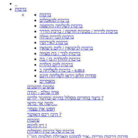
ברכות
ברכות
ברכות למאכלים
ברכות לשליחה והדפסה
ברכות לדירה / מכונית חדשה / ברכת הדרך
ברכות לברית מילה
ברכות לאירוסין
ברכות לנישואין / ליום נישואין
ברכות לבר / בת מצווה
ברכות להולדת בן / בת
ברכות ליום הולדת
ברכות לשליחה ב - s.m.s
סודות קליפ וידאו לשליחה חינם
מאמרים
עושים חושבים
אדון עולם - תודה
כיצד בוחרים מסלול בחיים ובחינוך ילדים ?
קשה אך כדאי...
חפש את עצמך
היכן רכס האושר ?
עקבות
רק להיום !
ברכות של ברכות ותפילות
פירות וירקות טריים -איך להמנע מאכילת תולעים בט``ו