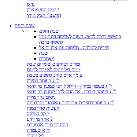
נחש
המת החי ממירון !
הרשב"י הציל אותי
שבת וחגים
שבת וחגים
כרטיסי ברכה לראש השנה לשליחה חינם.ניתן
להוסיף ברכה
שירים להורדה - סליחות עם ארז יחיאל
שבת
מאמרים
זמרים ושחקנים שומרים שבת
מה ביל גייטס לא יכול לקנות ?
עומר אדם סירב להופיע בשבת
ל``ג בעומר במירון
ל``ג בעומר במירון - הילולת רבי שמעון בר יוחאי
ל``ג בעומר במירון - אל ההר לרבי שמעון בר יוחאי
ניסים בהר מירון
ל``ג בעומר בחצרות אדמורים-האדמור מנדבורנה
לעשות סדר במוח
מה נשתנה ?
אחד מי יודע ?
פסח בחצרות אדמורים
והיא שעמדה
ליל הסדר