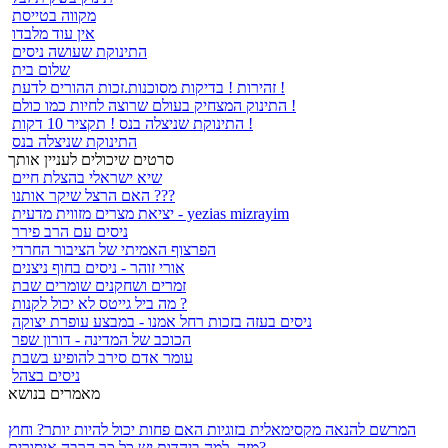
מקווה בטייסת
אין עוד מלבדו
התינוקת שעושה ניסים
שלום בית
זהירות ! בדיקות מסוכנות.זכות ההורים לדעת !
התינוק המצחיק בעולם שרוצה לחיות כמו כולם !
התינוקת שניצלה בנס ! תקציר 10 דקות !
התינוקת שניצלה בנס
סרטים שיכולים לעניין אותך
שיא ישראלי בהצלת חיים
האם הרצל שיקר אותנו ???
יציאת מצרים מזווית מדעית - yezias mizrayim
ניסים עם הרב פירר
הפרצוף האמיתי של הציבור החרדי
אורי זוהר - ניסים בחוף ניצנים
זמרים ושחקנים שומרים שבת
מה ביל גייטס לא יכול לקנות ?
ניסים בעזה בזכות רחל אמנו - במבצע עופרת יצוקה
הכוכב של המדינה - דורון שפר
עומר אדם סירב להופיע בשבת
ניסים בצהל
מאמרים בנושא
המרשם להנאה מקסימאלית בזוגיות
האם פחות יכול להיות יותר? וחוץ
מזה, למה ביהדות יש כל כך הרבה איסורים?