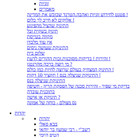
זוגיות
מאמרים
פטנט לחידוש זוגיות ואהבה.הטרנד שכובש את המדינה !
אלוקים לא חייב לך כלום !
התינוק שהציל מהפיגוע
תינוק בשקית זבל
מקווה בטייסת
אין עוד מלבדו
התינוקת שעושה ניסים
שלום בית
זהירות ! בדיקות מסוכנות.זכות ההורים לדעת !
מי רוצה ברכה מהרנטגן ?
התינוק המצחיק בעולם שרוצה לחיות כמו כולם !
התינוקת שניצלה בנס ! תקציר 10 דקות !
התינוקת שניצלה בנס
בדיקת מי שפיר - זהירות סכנה של הפסקת הריון - חשיפה
בתוכנית עובדה
תינוקת או אישה ?
נס מצולם - כוחה של אמונה
יהדות
יהדות
בבא סאלי
רשב"י - רבי שמעון בר יוחאי
הטיפ היומי