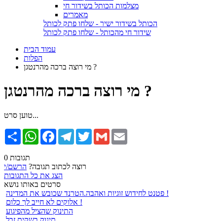
מצלמות הכותל בשידור חי
מאמרים
הכותל בשידור ישיר - שלחו פתק לכותל
שידור חי מהכותל - שלחו פתק לכותל
עמוד הבית
הפלות
מי רוצה ברכה מהרנטגן ?
מי רוצה ברכה מהרנטגן ?
טוען סרט...
Email
Gmail
Twitter
Telegram
Facebook
WhatsApp
שתף
0 תגובות
רוצה לכתוב תגובה?
הרשם/י
הצג את כל התגובות
סרטים באותו נושא
פטנט לחידוש זוגיות ואהבה.הטרנד שכובש את המדינה !
אלוקים לא חייב לך כלום !
התינוק שהציל מהפיגוע
תינוק בשקית זבל