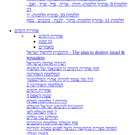
חלומות 9 -פתרון חלומות- חיות , אריה , פיל , פרד , זאב ,
דב
חלומות 10 -פתרון חלומות- יין
חלומות 11 -פתרון חלומות- בוקר , לבנה , כוכבים , כסף
אחרית הימים
אחרית הימים
גוג ומגוג
מאמרים
התוכנית לחיסול ישראל - The plan to destroy israel &
jerusalem
רעידת אדמה בישראל
חזון אחרית הימים !! הצונאמי של המשיח
המלחמה האחרונה
מה עומד לקרות אחרי הסילבסטר ???
המלחמה האחרונה 2
אחרית הימים
שעת האפס 3
זהירות ! מלחמה בפתח
התוכנית לכיבוש ישראל והעולם
סוף העולם לאן ?
תהילים נגד טילים
סוף העולם ומלחמת הכוכבים
הסתה מצרית בתקשורת.כיצד לפגוע בבנות יהודיות
הקצין מגולני