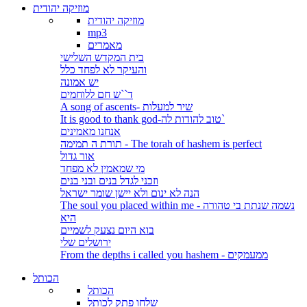
מוזיקה יהודית
מוזיקה יהודית
mp3
מאמרים
בית המקדש השלישי
והעיקר לא לפחד כלל
יש אמונה
ד``ש חם ללוחמים
A song of ascents- שיר למעלות
It is good to thank god-טוב להודות לה`
אנחנו מאמינים
תורת ה תמימה - The torah of hashem is perfect
אור גדול
מי שמאמין לא מפחד
וזכני לגדל בנים ובני בנים
הנה לא ינום ולא יישן שומר ישראל
The soul you placed within me - נשמה שנתת בי טהורה
היא
בוא היום נצעק לשמיים
ירושלים שלי
From the depths i called you hashem - ממעמקים
הכותל
הכותל
שלחו פתק לכותל