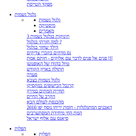
מפקד הטייסת
גלגול נשמות
גלגול נשמות
מיסטיקה
מאמרים
3 תינוקות בגלגול נשמות
למה חזרתי בגלגול ?
הילד שחזר בגלגול
נס מדהים בקברי צדיקים
פנים אל פנים לדבר עם אלוקים - חותם אמת !!!
טיול בהודו של האופנוען
חתולה בארון הקודש
סעדה
גלגול נשמות בצבא
קרנבל הכישופים במקסיקו
תחיית המתים במירון
הקרב על החיים
מהכנסת לעולם הבא
האבנים המתגלגלות - חומת יריחו נוסח יפו 2010
המת החי מיחידת המסתערבים
סיאנס עם אלוף ישראל
הפלות
הפלות