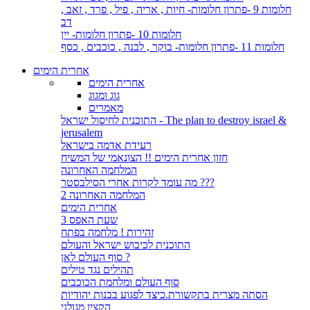
חלומות 9 -פתרון חלומות- חיות , אריה , פיל , פרד , זאב ,
דב
חלומות 10 -פתרון חלומות- יין
חלומות 11 -פתרון חלומות- בוקר , לבנה , כוכבים , כסף
אחרית הימים
אחרית הימים
גוג ומגוג
מאמרים
התוכנית לחיסול ישראל - The plan to destroy israel &
jerusalem
רעידת אדמה בישראל
חזון אחרית הימים !! הצונאמי של המשיח
המלחמה האחרונה
מה עומד לקרות אחרי הסילבסטר ???
המלחמה האחרונה 2
אחרית הימים
שעת האפס 3
זהירות ! מלחמה בפתח
התוכנית לכיבוש ישראל והעולם
סוף העולם לאן ?
תהילים נגד טילים
סוף העולם ומלחמת הכוכבים
הסתה מצרית בתקשורת.כיצד לפגוע בבנות יהודיות
הקצין מגולני