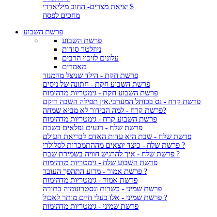
יציאת מצרים- החוב מיליארדי $
מחכים לפסח
פרשת השבוע
פרשת השבוע
ניוזלטר סודות
עלונים לזיכוי הרבים
מאמרים
פרשת חקת - הילד שניצל מהמנזר
פרשת השבוע חקת - חתונה של ניסים
פרשת השבוע חקת - גימטריות מדהימות
פרשת קרח - נס בכותל המערבי.אין תפילה השבה ריקם
פרשת קרח - למה הבידור לא מביא שמחה?
פרשת השבוע קרח - גימטריות מדהימות
פרשת שלח - רגעים נפלאים בשבת
פרשת שלח - שבת היא עדות האדם לבריאת העולם
פרשת שלח - כיצד יוצאים מההתמכרות לסלולרי ?
פרשת שלח - איך להרגיש חוויה בשמירת שבת ?
פרשת השבוע שלח - גימטריות מדהימות
פרשת אמור - מדוע התהפך העובר ?
פרשת אמור - גימטריות מדהימות
פרשת שמיני - כשרות וגסטרונומיה בתורה
פרשת שמיני - אלו בעלי חיים מותר לאכול ?
פרשת שמיני - גימטריות מדהימות