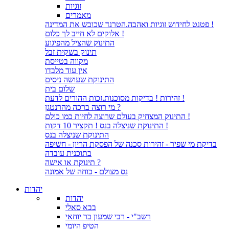
זוגיות
מאמרים
פטנט לחידוש זוגיות ואהבה.הטרנד שכובש את המדינה !
אלוקים לא חייב לך כלום !
התינוק שהציל מהפיגוע
תינוק בשקית זבל
מקווה בטייסת
אין עוד מלבדו
התינוקת שעושה ניסים
שלום בית
זהירות ! בדיקות מסוכנות.זכות ההורים לדעת !
מי רוצה ברכה מהרנטגן ?
התינוק המצחיק בעולם שרוצה לחיות כמו כולם !
התינוקת שניצלה בנס ! תקציר 10 דקות !
התינוקת שניצלה בנס
בדיקת מי שפיר - זהירות סכנה של הפסקת הריון - חשיפה
בתוכנית עובדה
תינוקת או אישה ?
נס מצולם - כוחה של אמונה
יהדות
יהדות
בבא סאלי
רשב"י - רבי שמעון בר יוחאי
הטיפ היומי