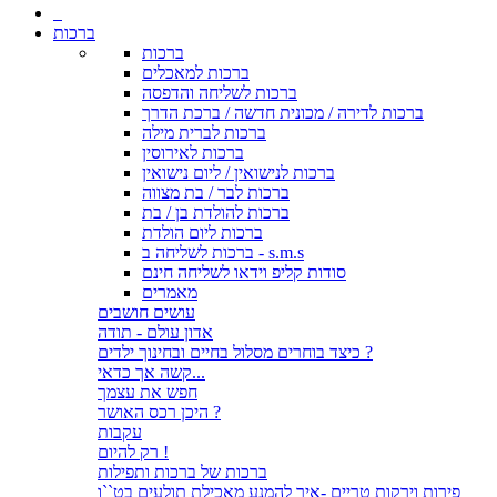
ברכות
ברכות
ברכות למאכלים
ברכות לשליחה והדפסה
ברכות לדירה / מכונית חדשה / ברכת הדרך
ברכות לברית מילה
ברכות לאירוסין
ברכות לנישואין / ליום נישואין
ברכות לבר / בת מצווה
ברכות להולדת בן / בת
ברכות ליום הולדת
ברכות לשליחה ב - s.m.s
סודות קליפ וידאו לשליחה חינם
מאמרים
עושים חושבים
אדון עולם - תודה
כיצד בוחרים מסלול בחיים ובחינוך ילדים ?
קשה אך כדאי...
חפש את עצמך
היכן רכס האושר ?
עקבות
רק להיום !
ברכות של ברכות ותפילות
פירות וירקות טריים -איך להמנע מאכילת תולעים בט``ו