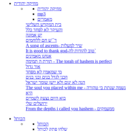
מוזיקה יהודית
מוזיקה יהודית
mp3
מאמרים
בית המקדש השלישי
והעיקר לא לפחד כלל
יש אמונה
ד``ש חם ללוחמים
A song of ascents- שיר למעלות
It is good to thank god-טוב להודות לה`
אנחנו מאמינים
תורת ה תמימה - The torah of hashem is perfect
אור גדול
מי שמאמין לא מפחד
וזכני לגדל בנים ובני בנים
הנה לא ינום ולא יישן שומר ישראל
The soul you placed within me - נשמה שנתת בי טהורה
היא
בוא היום נצעק לשמיים
ירושלים שלי
From the depths i called you hashem - ממעמקים
הכותל
הכותל
שלחו פתק לכותל