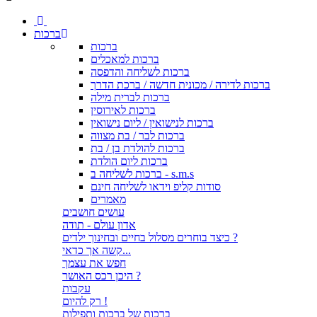
ברכות
ברכות
ברכות למאכלים
ברכות לשליחה והדפסה
ברכות לדירה / מכונית חדשה / ברכת הדרך
ברכות לברית מילה
ברכות לאירוסין
ברכות לנישואין / ליום נישואין
ברכות לבר / בת מצווה
ברכות להולדת בן / בת
ברכות ליום הולדת
ברכות לשליחה ב - s.m.s
סודות קליפ וידאו לשליחה חינם
מאמרים
עושים חושבים
אדון עולם - תודה
כיצד בוחרים מסלול בחיים ובחינוך ילדים ?
קשה אך כדאי...
חפש את עצמך
היכן רכס האושר ?
עקבות
רק להיום !
ברכות של ברכות ותפילות