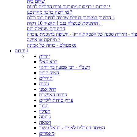
שלום בית
זהירות ! בדיקות מסוכנות.זכות ההורים לדעת !
מי רוצה ברכה מהרנטגן ?
התינוק המצחיק בעולם שרוצה לחיות כמו כולם !
התינוקת שניצלה בנס ! תקציר 10 דקות !
התינוקת שניצלה בנס
יר - זהירות סכנה של הפסקת הריון - חשיפה בתוכנית עובדה
תינוקת או אישה ?
נס מצולם - כוחה של אמונה
יהדות
יהדות
בבא סאלי
רשב"י - רבי שמעון בר יוחאי
הטיפ היומי
תהילים
ניסים
רחל אמנו
פיתוח האישיות
ערוץ סודות לילדים
חינוך
תפילין
פרנסה
רפואה
הטיסה הגורלית לאמת - דניאל עשור
מאמרים