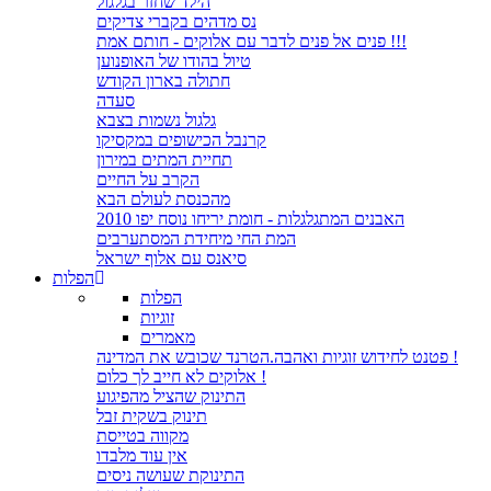
הילד שחזר בגלגול
נס מדהים בקברי צדיקים
פנים אל פנים לדבר עם אלוקים - חותם אמת !!!
טיול בהודו של האופנוען
חתולה בארון הקודש
סעדה
גלגול נשמות בצבא
קרנבל הכישופים במקסיקו
תחיית המתים במירון
הקרב על החיים
מהכנסת לעולם הבא
האבנים המתגלגלות - חומת יריחו נוסח יפו 2010
המת החי מיחידת המסתערבים
סיאנס עם אלוף ישראל
הפלות
הפלות
זוגיות
מאמרים
פטנט לחידוש זוגיות ואהבה.הטרנד שכובש את המדינה !
אלוקים לא חייב לך כלום !
התינוק שהציל מהפיגוע
תינוק בשקית זבל
מקווה בטייסת
אין עוד מלבדו
התינוקת שעושה ניסים