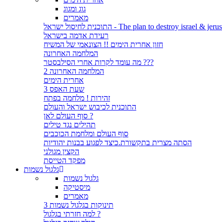
גוג ומגוג
מאמרים
לחיסול ישראל - The plan to destroy israel & jerusalem
רעידת אדמה בישראל
חזון אחרית הימים !! הצונאמי של המשיח
המלחמה האחרונה
מה עומד לקרות אחרי הסילבסטר ???
המלחמה האחרונה 2
אחרית הימים
שעת האפס 3
זהירות ! מלחמה בפתח
התוכנית לכיבוש ישראל והעולם
סוף העולם לאן ?
תהילים נגד טילים
סוף העולם ומלחמת הכוכבים
הסתה מצרית בתקשורת.כיצד לפגוע בבנות יהודיות
הקצין מגולני
מפקד הטייסת
גלגול נשמות
גלגול נשמות
מיסטיקה
מאמרים
3 תינוקות בגלגול נשמות
למה חזרתי בגלגול ?