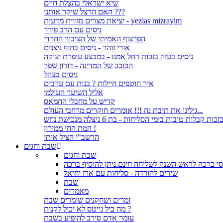
שיא ישראלי בהצלת חיים
האם הרצל שיקר אותנו ???
יציאת מצרים מזווית מדעית - yezias mizrayim
ניסים עם הרב פירר
הפרצוף האמיתי של הציבור החרדי
אורי זוהר - ניסים בחוף ניצנים
ניסים בעזה בזכות רחל אמנו - במבצע עופרת יצוקה
הכוכב של המדינה - דורון שפר
ניסים בצהל
איך חוטפים חיילות ? בנות עם ערבים
אליל השיער העולמי
קדיש על מחבלי החמאס
גילינו את תיבת נח !!! אומרים חוקרים מרחבי העולם...
זכות קבלות טובות בימי הסליחות - בת 6 ניצלה מנכישת נחש
המת החי ממירון !
הרשב"י הציל אותי
שבת וחגים
שבת וחגים
י ברכה לראש השנה לשליחה חינם.ניתן להוסיף ברכה
שירים להורדה - סליחות עם ארז יחיאל
שבת
מאמרים
זמרים ושחקנים שומרים שבת
מה ביל גייטס לא יכול לקנות ?
עומר אדם סירב להופיע בשבת