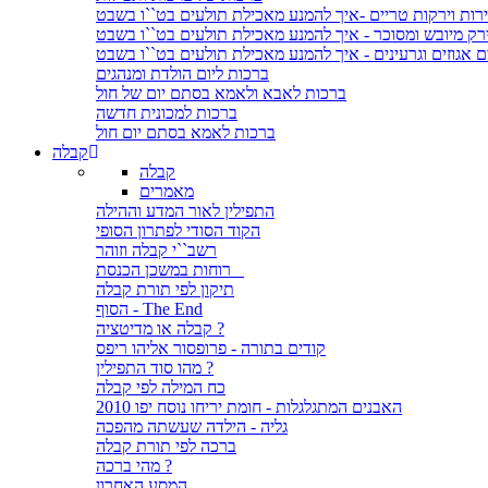
רות וירקות טריים -איך להמנע מאכילת תולעים בט``ו בשבט
ירק מיובש ומסוכר - איך להמנע מאכילת תולעים בט``ו בשבט
ם אגוזים וגרעינים - איך להמנע מאכילת תולעים בט``ו בשבט
ברכות ליום הולדת ומנהגים
ברכות לאבא ולאמא בסתם יום של חול
ברכות למכונית חדשה
ברכות לאמא בסתם יום חול
קבלה
קבלה
מאמרים
התפילין לאור המדע וההילה
הקוד הסודי לפתרון הסופי
רשב``י קבלה וזוהר
רוחות במשכן הכנסת
תיקון לפי תורת קבלה
הסוף - The End
קבלה או מדיטציה ?
קודים בתורה - פרופסור אליהו ריפס
מהו סוד התפילין ?
כח המילה לפי קבלה
האבנים המתגלגלות - חומת יריחו נוסח יפו 2010
גליה - הילדה שעשתה מהפכה
ברכה לפי תורת קבלה
מהי ברכה ?
המסע האחרון