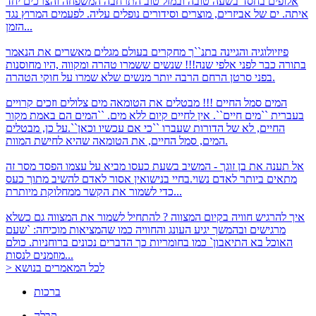
אלופים בחסד
בשעה טובה ובמזל טוב התרחבה המשפחה והצרכים יחד
איתה. ים של אביזרים, מוצרים וסידורים נופלים עליה. לפעמים המרוץ נגד
הזמן...
פיזיולוגיה והגיינה בתנ``ך
מחקרים בעולם מגלים מאשרים את הנאמר
בתורה כבר לפני אלפי שנה!!! שנשים ששמרו טהרה ומקווה ,היו מחוסנות
בפני סרטן הרחם הרבה יותר מנשים שלא שמרו על חוקי הטהרה.
המים סמל החיים !!! מבטלים את הטומאה
מים צלולים וזכים קרויים
בעברית ``מים חיים``. אין לחיים קיום ללא מים. ``המים הם באמת מקור
החיים, לא של הדורות שעברו ``כי אם עכשיו וכאן``.על כן, מבטלים
המים, סמל החיים, את הטומאה שהיא לחישת המוות.
אל תענה את בן זוגך - המשיב בשעת כעסו מביא על עצמו הפסד
מסר זה
מתאים ביותר לאדם נשוי.בחיי בנישואין אסור לאדם להשיב מתוך כעס
כדי לשמור את הקשר ממחלוקת מיותרת...
איך להרגיש חוויה בקיום המצווה ?
להתחיל לשמור את המצווה גם כשלא
מרגישים ובהמשך יגיע העונג והחוויה כמו שהמציאות מוכיחה: `שעם
האוכל בא התיאבון` כמו בחומריות כך הדברים נכונים ברוחניות. כולם
מוזמנים לנסות...
> לכל המאמרים בנושא
ברכות
קבלה