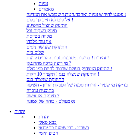
זוגיות
מאמרים
פטנט לחידוש זוגיות ואהבה.הטרנד שכובש את המדינה !
אלוקים לא חייב לך כלום !
התינוק שהציל מהפיגוע
תינוק בשקית זבל
מקווה בטייסת
אין עוד מלבדו
התינוקת שעושה ניסים
שלום בית
זהירות ! בדיקות מסוכנות.זכות ההורים לדעת !
מי רוצה ברכה מהרנטגן ?
התינוק המצחיק בעולם שרוצה לחיות כמו כולם !
התינוקת שניצלה בנס ! תקציר 10 דקות !
התינוקת שניצלה בנס
בדיקת מי שפיר - זהירות סכנה של הפסקת הריון - חשיפה
בתוכנית עובדה
תינוקת או אישה ?
נס מצולם - כוחה של אמונה
יהדות
יהדות
בבא סאלי
רשב"י - רבי שמעון בר יוחאי
הטיפ היומי