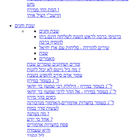
נחש
המת החי ממירון !
הרשב"י הציל אותי
שבת וחגים
שבת וחגים
כרטיסי ברכה לראש השנה לשליחה חינם.ניתן
להוסיף ברכה
שירים להורדה - סליחות עם ארז יחיאל
שבת
מאמרים
זמרים ושחקנים שומרים שבת
מה ביל גייטס לא יכול לקנות ?
עומר אדם סירב להופיע בשבת
ל``ג בעומר במירון
ל``ג בעומר במירון - הילולת רבי שמעון בר יוחאי
ל``ג בעומר במירון - אל ההר לרבי שמעון בר יוחאי
ניסים בהר מירון
ל``ג בעומר בחצרות אדמורים-האדמור מנדבורנה
לעשות סדר במוח
מה נשתנה ?
אחד מי יודע ?
פסח בחצרות אדמורים
והיא שעמדה
ליל הסדר