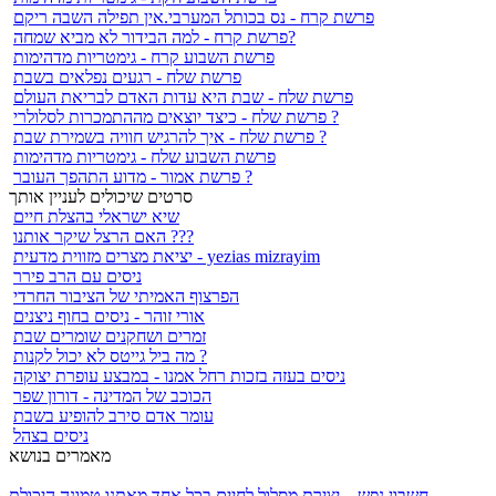
פרשת קרח - נס בכותל המערבי.אין תפילה השבה ריקם
פרשת קרח - למה הבידור לא מביא שמחה?
פרשת השבוע קרח - גימטריות מדהימות
פרשת שלח - רגעים נפלאים בשבת
פרשת שלח - שבת היא עדות האדם לבריאת העולם
פרשת שלח - כיצד יוצאים מההתמכרות לסלולרי ?
פרשת שלח - איך להרגיש חוויה בשמירת שבת ?
פרשת השבוע שלח - גימטריות מדהימות
פרשת אמור - מדוע התהפך העובר ?
סרטים שיכולים לעניין אותך
שיא ישראלי בהצלת חיים
האם הרצל שיקר אותנו ???
יציאת מצרים מזווית מדעית - yezias mizrayim
ניסים עם הרב פירר
הפרצוף האמיתי של הציבור החרדי
אורי זוהר - ניסים בחוף ניצנים
זמרים ושחקנים שומרים שבת
מה ביל גייטס לא יכול לקנות ?
ניסים בעזה בזכות רחל אמנו - במבצע עופרת יצוקה
הכוכב של המדינה - דורון שפר
עומר אדם סירב להופיע בשבת
ניסים בצהל
מאמרים בנושא
חשבון נפש – יצירת מסלול לחיים
בכל אחד מאתנו טמונה היכולת