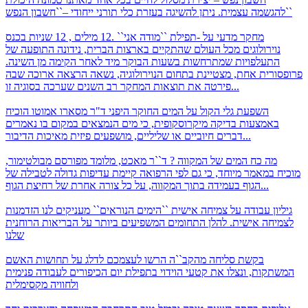
להגשמה עצמית. ניתן להשיגה בעזרת כלי תורני ייחודי –``חשבון הנפש``
מחקר מדעי על -תפילת ``מודה אני`` .12 מילים , 12 שניות
בכנס
נוירולוגים מכל העולם שהתקיים בארצות הברית, נידונה התופעה של
התעלפויות שמתרחשות בשעות הבוקר מיד לאחר הקימה מן השינה.
פרופסורית אחת, מצטיינת בתחום הנוירולוגיה, נשאה הרצאה ארוכה שבה
פירטה את תוצאות המחקר רב השנים שערכה בסוגיה זו...
השפעת גלי הקול על המים
החוקר היפני ד"ר מסארו אמוטו הוכיח
באמצעות בדיקה מיקרוסקופית, כי מים הנמצאים במקום בו נאמרים
דברים חיוביים או שליליים, מושפעים פיזית מאיכות הדיבור...
מה כח המים של המקווה ?
ד``ר מאכט, מלומד מפורסם מבולטימור,
מוכיח במאמר מיוחד, כי גם לפי הרפואה קיימת עדיפות גדולה לטבילה של
הגוף בעמידה בתוך המקווה, על כל צורה אחרת של רחיצת הגוף...
גיליון עבודה על צמיחה אישית
``הימים הנוראים`` מעניקים לנו הזדמנות
לצמיחה אישית. להלן התחומים המשפיעים ביותר על הבריאות הרוחנית
שלנו
בקשת סליחה מהקב``ה
הרשו לעצמכם לדלג על תחושות האשם
המשתקות, ונצלו את קטעי הוידוי בתפילת יום הכיפורים לעבודה פנימית
ולחוויה מקסימלית