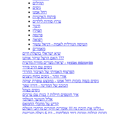
תהילים
ניסים
רחל אמנו
פיתוח האישיות
ערוץ סודות לילדים
חינוך
תפילין
פרנסה
רפואה
הטיסה הגורלית לאמת - דניאל עשור
מאמרים
שיא ישראלי בהצלת חיים
האם הרצל שיקר אותנו ???
יציאת מצרים מזווית מדעית - yezias mizrayim
ניסים עם הרב פירר
הפרצוף האמיתי של הציבור החרדי
אורי זוהר - ניסים בחוף ניצנים
ניסים בעזה בזכות רחל אמנו - במבצע עופרת יצוקה
הכוכב של המדינה - דורון שפר
ניסים בצהל
איך חוטפים חיילות ? בנות עם ערבים
אליל השיער העולמי
קדיש על מחבלי החמאס
גילינו את תיבת נח !!! אומרים חוקרים מרחבי העולם...
בזכות קבלות טובות בימי הסליחות - בת 6 ניצלה מנכישת