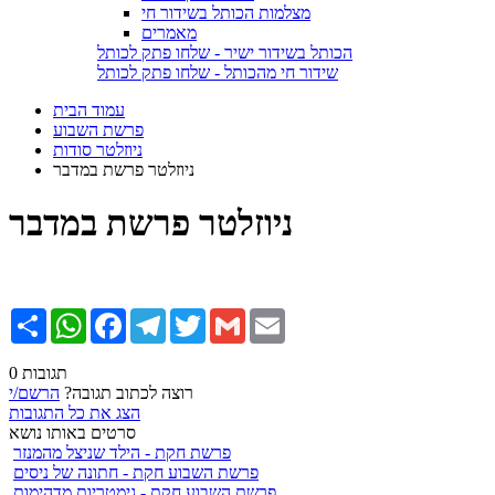
מצלמות הכותל בשידור חי
מאמרים
הכותל בשידור ישיר - שלחו פתק לכותל
שידור חי מהכותל - שלחו פתק לכותל
עמוד הבית
פרשת השבוע
ניוזלטר סודות
ניוזלטר פרשת במדבר
ניוזלטר פרשת במדבר
Email
Gmail
Twitter
Telegram
Facebook
WhatsApp
שתף
0 תגובות
רוצה לכתוב תגובה?
הרשם/י
הצג את כל התגובות
סרטים באותו נושא
פרשת חקת - הילד שניצל מהמנזר
פרשת השבוע חקת - חתונה של ניסים
פרשת השבוע חקת - גימטריות מדהימות