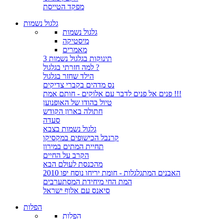
מפקד הטייסת
גלגול נשמות
גלגול נשמות
מיסטיקה
מאמרים
3 תינוקות בגלגול נשמות
למה חזרתי בגלגול ?
הילד שחזר בגלגול
נס מדהים בקברי צדיקים
פנים אל פנים לדבר עם אלוקים - חותם אמת !!!
טיול בהודו של האופנוען
חתולה בארון הקודש
סעדה
גלגול נשמות בצבא
קרנבל הכישופים במקסיקו
תחיית המתים במירון
הקרב על החיים
מהכנסת לעולם הבא
האבנים המתגלגלות - חומת יריחו נוסח יפו 2010
המת החי מיחידת המסתערבים
סיאנס עם אלוף ישראל
הפלות
הפלות