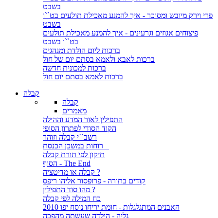
בשבט
פרי וירק מיובש ומסוכר - איך להמנע מאכילת תולעים בט``ו
בשבט
פיצוחים אגוזים וגרעינים - איך להמנע מאכילת תולעים
בט``ו בשבט
ברכות ליום הולדת ומנהגים
ברכות לאבא ולאמא בסתם יום של חול
ברכות למכונית חדשה
ברכות לאמא בסתם יום חול
קבלה
קבלה
מאמרים
התפילין לאור המדע וההילה
הקוד הסודי לפתרון הסופי
רשב``י קבלה וזוהר
רוחות במשכן הכנסת
תיקון לפי תורת קבלה
הסוף - The End
קבלה או מדיטציה ?
קודים בתורה - פרופסור אליהו ריפס
מהו סוד התפילין ?
כח המילה לפי קבלה
האבנים המתגלגלות - חומת יריחו נוסח יפו 2010
גליה - הילדה שעשתה מהפכה