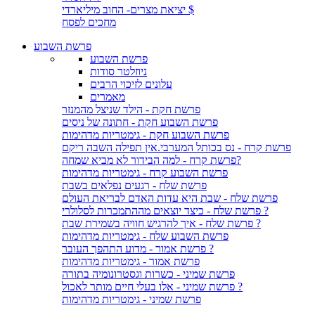
יציאת מצרים- החוב מיליארדי $
מחכים לפסח
פרשת השבוע
פרשת השבוע
ניוזלטר סודות
עלונים לזיכוי הרבים
מאמרים
פרשת חקת - הילד שניצל מהמנזר
פרשת השבוע חקת - חתונה של ניסים
פרשת השבוע חקת - גימטריות מדהימות
פרשת קרח - נס בכותל המערבי.אין תפילה השבה ריקם
פרשת קרח - למה הבידור לא מביא שמחה?
פרשת השבוע קרח - גימטריות מדהימות
פרשת שלח - רגעים נפלאים בשבת
פרשת שלח - שבת היא עדות האדם לבריאת העולם
פרשת שלח - כיצד יוצאים מההתמכרות לסלולרי ?
פרשת שלח - איך להרגיש חוויה בשמירת שבת ?
פרשת השבוע שלח - גימטריות מדהימות
פרשת אמור - מדוע התהפך העובר ?
פרשת אמור - גימטריות מדהימות
פרשת שמיני - כשרות וגסטרונומיה בתורה
פרשת שמיני - אלו בעלי חיים מותר לאכול ?
פרשת שמיני - גימטריות מדהימות