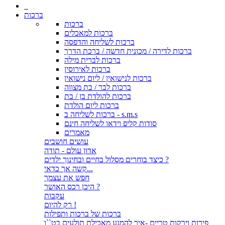
ברכות
ברכות
ברכות למאכלים
ברכות לשליחה והדפסה
ברכות לדירה / מכונית חדשה / ברכת הדרך
ברכות לברית מילה
ברכות לאירוסין
ברכות לנישואין / ליום נישואין
ברכות לבר / בת מצווה
ברכות להולדת בן / בת
ברכות ליום הולדת
ברכות לשליחה ב - s.m.s
סודות קליפ וידאו לשליחה חינם
מאמרים
עושים חושבים
אדון עולם - תודה
כיצד בוחרים מסלול בחיים ובחינוך ילדים ?
קשה אך כדאי...
חפש את עצמך
היכן רכס האושר ?
עקבות
רק להיום !
ברכות של ברכות ותפילות
פירות וירקות טריים -איך להמנע מאכילת תולעים בט``ו