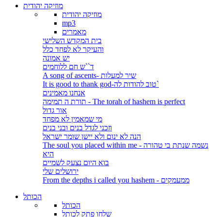
מוזיקה יהודית
מוזיקה יהודית
mp3
מאמרים
בית המקדש השלישי
והעיקר לא לפחד כלל
יש אמונה
ד``ש חם ללוחמים
A song of ascents- שיר למעלות
It is good to thank god-טוב להודות לה`
אנחנו מאמינים
תורת ה תמימה - The torah of hashem is perfect
אור גדול
מי שמאמין לא מפחד
וזכני לגדל בנים ובני בנים
הנה לא ינום ולא יישן שומר ישראל
The soul you placed within me - נשמה שנתת בי טהורה
היא
בוא היום נצעק לשמיים
ירושלים שלי
From the depths i called you hashem - ממעמקים
הכותל
הכותל
שלחו פתק לכותל