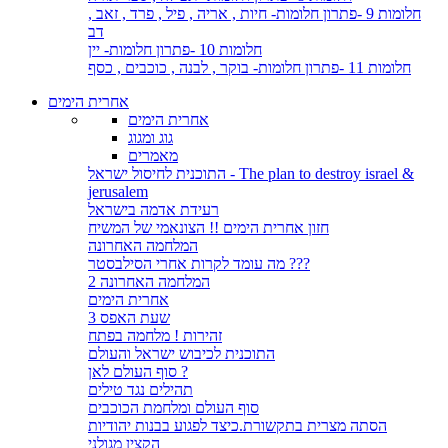
חלומות 9 -פתרון חלומות- חיות , אריה , פיל , פרד , זאב ,
דב
חלומות 10 -פתרון חלומות- יין
חלומות 11 -פתרון חלומות- בוקר , לבנה , כוכבים , כסף
אחרית הימים
אחרית הימים
גוג ומגוג
מאמרים
התוכנית לחיסול ישראל - The plan to destroy israel &
jerusalem
רעידת אדמה בישראל
חזון אחרית הימים !! הצונאמי של המשיח
המלחמה האחרונה
מה עומד לקרות אחרי הסילבסטר ???
המלחמה האחרונה 2
אחרית הימים
שעת האפס 3
זהירות ! מלחמה בפתח
התוכנית לכיבוש ישראל והעולם
סוף העולם לאן ?
תהילים נגד טילים
סוף העולם ומלחמת הכוכבים
הסתה מצרית בתקשורת.כיצד לפגוע בבנות יהודיות
הקצין מגולני