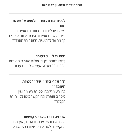
ההרה לרבי שמעון בר יוחאי
לספור את העומר – ולטפס אל פסגת
ההר
כשמחכים ליום גדול פותחים בספירה
לאחור, אבל בספירת העומר אנחנו סופרים
קדימה עד לחמישים. ממה נובע ההבדל?
מסתורי ל``ג בעומר
פתרון למסתורין ולשאלות התמוהות אודות
ה``חג`` מעלה העשן – ל``ג בעומר
ה``אלף-בית`` של ``ספירת
העומר``
מהו העומר? מהי ספירת העומר ואיך
סופרים אותה? ומה הקשר בינה לבין תורת
הקבלה?
ארבעה בנים – ארבע קושיות
מהו סיפורם של ארבעת הבנים, איך הם
מתקשרים לארבע הקושיות ומהי משמעות