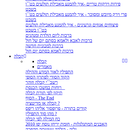
פירות וירקות טריים -איך להמנע מאכילת תולעים בט``ו
בשבט
פרי וירק מיובש ומסוכר - איך להמנע מאכילת תולעים בט``ו
בשבט
פיצוחים אגוזים וגרעינים - איך להמנע מאכילת תולעים
בט``ו בשבט
ברכות ליום הולדת ומנהגים
ברכות לאבא ולאמא בסתם יום של חול
ברכות למכונית חדשה
ברכות לאמא בסתם יום חול
קבלה
קבלה
מאמרים
התפילין לאור המדע וההילה
הקוד הסודי לפתרון הסופי
רשב``י קבלה וזוהר
רוחות במשכן הכנסת
תיקון לפי תורת קבלה
הסוף - The End
קבלה או מדיטציה ?
קודים בתורה - פרופסור אליהו ריפס
מהו סוד התפילין ?
כח המילה לפי קבלה
האבנים המתגלגלות - חומת יריחו נוסח יפו 2010
גליה - הילדה שעשתה מהפכה