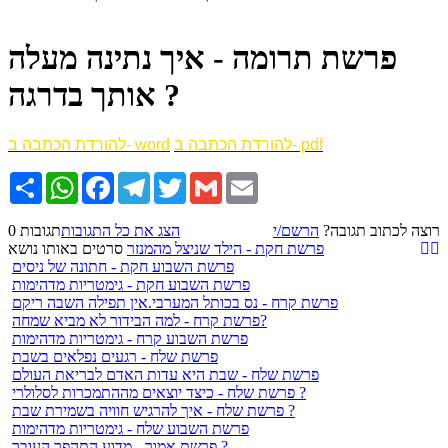
פרשת תרומה - איך נתינה מעלה
אותך בדרגה ?
להורדת הכתבה ב- pdf
להורדת הכתבה ב- word
Email
Gmail
Twitter
Telegram
Facebook
WhatsApp
שתף
רוצה לכתוב תגובה?
הרשם/י
הצג את כל התגובות
0 תגובות
פרשת חקת - הילד שניצל מהמנזר
סרטים באותו נושא
פרשת השבוע חקת - חתונה של ניסים
פרשת השבוע חקת - גימטריות מדהימות
פרשת קרח - נס בכותל המערבי.אין תפילה השבה ריקם
פרשת קרח - למה הבידור לא מביא שמחה?
פרשת השבוע קרח - גימטריות מדהימות
פרשת שלח - רגעים נפלאים בשבת
פרשת שלח - שבת היא עדות האדם לבריאת העולם
פרשת שלח - כיצד יוצאים מההתמכרות לסלולרי ?
פרשת שלח - איך להרגיש חוויה בשמירת שבת ?
פרשת השבוע שלח - גימטריות מדהימות
פרשת אמור - מדוע התהפך העובר ?