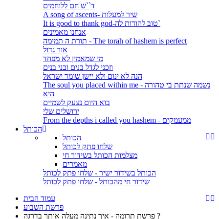
ד``ש חם ללוחמים
A song of ascents- שיר למעלות
It is good to thank god-טוב להודות לה`
אנחנו מאמינים
תורת ה תמימה - The torah of hashem is perfect
אור גדול
מי שמאמין לא מפחד
וזכני לגדל בנים ובני בנים
הנה לא ינום ולא יישן שומר ישראל
The soul you placed within me - נשמה שנתת בי טהורה
היא
בוא היום נצעק לשמיים
ירושלים שלי
From the depths i called you hashem - ממעמקים
הכותל
הכותל
שלחו פתק לכותל
מצלמות הכותל בשידור חי
מאמרים
הכותל בשידור ישיר - שלחו פתק לכותל
שידור חי מהכותל - שלחו פתק לכותל
עמוד הבית
פרשת השבוע
פרשת תרומה - איך נתינה מעלה אותך בדרגה ?