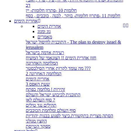
דב
חלומות 10 -פתרון חלומות- יין
חלומות 11 -פתרון חלומות- בוקר , לבנה , כוכבים , כסף
אחרית הימים
אחרית הימים
גוג ומגוג
מאמרים
התוכנית לחיסול ישראל - The plan to destroy israel &
jerusalem
רעידת אדמה בישראל
חזון אחרית הימים !! הצונאמי של המשיח
המלחמה האחרונה
מה עומד לקרות אחרי הסילבסטר ???
המלחמה האחרונה 2
אחרית הימים
שעת האפס 3
זהירות ! מלחמה בפתח
התוכנית לכיבוש ישראל והעולם
סוף העולם לאן ?
תהילים נגד טילים
סוף העולם ומלחמת הכוכבים
הסתה מצרית בתקשורת.כיצד לפגוע בבנות יהודיות
הקצין מגולני
מפקד הטייסת