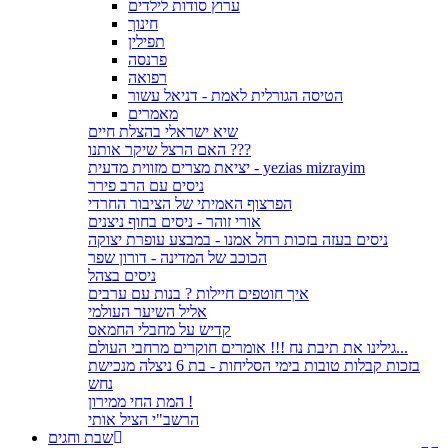
ערוץ סודות לילדים
חינוך
תפילין
פרנסה
רפואה
הטיסה הגורלית לאמת - דניאל עשור
מאמרים
שיא ישראלי בהצלת חיים
האם הרצל שיקר אותנו ???
יציאת מצרים מזווית מדעית - yezias mizrayim
ניסים עם הרב פירר
הפרצוף האמיתי של הציבור החרדי
אורי זוהר - ניסים בחוף ניצנים
ניסים בעזה בזכות רחל אמנו - במבצע עופרת יצוקה
הכוכב של המדינה - דורון שפר
ניסים בצהל
איך חוטפים חיילות ? בנות עם ערבים
אליל השיער העולמי
קדיש על מחבלי החמאס
גילינו את תיבת נח !!! אומרים חוקרים מרחבי העולם...
בזכות קבלות טובות בימי הסליחות - בת 6 ניצלה מנכישת
נחש
המת החי ממירון !
הרשב"י הציל אותי
שבת וחגים