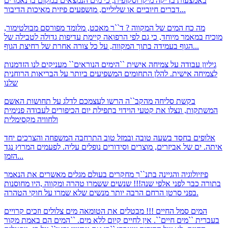
באמצעות בדיקה מיקרוסקופית, כי מים הנמצאים במקום בו נאמרים
דברים חיוביים או שליליים, מושפעים פיזית מאיכות הדיבור...
מה כח המים של המקווה ?
ד``ר מאכט, מלומד מפורסם מבולטימור,
מוכיח במאמר מיוחד, כי גם לפי הרפואה קיימת עדיפות גדולה לטבילה של
הגוף בעמידה בתוך המקווה, על כל צורה אחרת של רחיצת הגוף...
גיליון עבודה על צמיחה אישית
``הימים הנוראים`` מעניקים לנו הזדמנות
לצמיחה אישית. להלן התחומים המשפיעים ביותר על הבריאות הרוחנית
שלנו
בקשת סליחה מהקב``ה
הרשו לעצמכם לדלג על תחושות האשם
המשתקות, ונצלו את קטעי הוידוי בתפילת יום הכיפורים לעבודה פנימית
ולחוויה מקסימלית
אלופים בחסד
בשעה טובה ובמזל טוב התרחבה המשפחה והצרכים יחד
איתה. ים של אביזרים, מוצרים וסידורים נופלים עליה. לפעמים המרוץ נגד
הזמן...
פיזיולוגיה והגיינה בתנ``ך
מחקרים בעולם מגלים מאשרים את הנאמר
בתורה כבר לפני אלפי שנה!!! שנשים ששמרו טהרה ומקווה ,היו מחוסנות
בפני סרטן הרחם הרבה יותר מנשים שלא שמרו על חוקי הטהרה.
המים סמל החיים !!! מבטלים את הטומאה
מים צלולים וזכים קרויים
בעברית ``מים חיים``. אין לחיים קיום ללא מים. ``המים הם באמת מקור