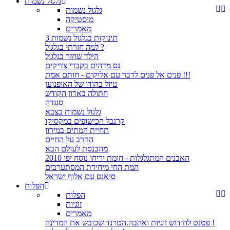
גלגול נשמות
גלגול נשמות
מיסטיקה
מאמרים
3 תינוקות בגלגול נשמות
למה חזרתי בגלגול ?
הילד שחזר בגלגול
נס מדהים בקברי צדיקים
פנים אל פנים לדבר עם אלוקים - חותם אמת !!!
טיול בהודו של האופנוען
חתולה בארון הקודש
סעדה
גלגול נשמות בצבא
קרנבל הכישופים במקסיקו
תחיית המתים במירון
הקרב על החיים
מהכנסת לעולם הבא
האבנים המתגלגלות - חומת יריחו נוסח יפו 2010
המת החי מיחידת המסתערבים
סיאנס עם אלוף ישראל
הפלות
הפלות
זוגיות
מאמרים
פטנט לחידוש זוגיות ואהבה.הטרנד שכובש את המדינה !