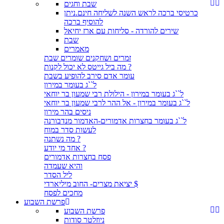
שבת וחגים
כרטיסי ברכה לראש השנה לשליחה חינם.ניתן
להוסיף ברכה
שירים להורדה - סליחות עם ארז יחיאל
שבת
מאמרים
זמרים ושחקנים שומרים שבת
מה ביל גייטס לא יכול לקנות ?
עומר אדם סירב להופיע בשבת
ל``ג בעומר במירון
ל``ג בעומר במירון - הילולת רבי שמעון בר יוחאי
ל``ג בעומר במירון - אל ההר לרבי שמעון בר יוחאי
ניסים בהר מירון
ל``ג בעומר בחצרות אדמורים-האדמור מנדבורנה
לעשות סדר במוח
מה נשתנה ?
אחד מי יודע ?
פסח בחצרות אדמורים
והיא שעמדה
ליל הסדר
יציאת מצרים- החוב מיליארדי $
מחכים לפסח
פרשת השבוע
פרשת השבוע
ניוזלטר סודות