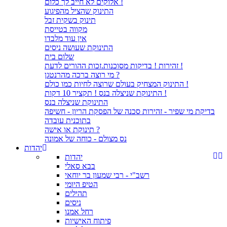
אלוקים לא חייב לך כלום !
התינוק שהציל מהפיגוע
תינוק בשקית זבל
מקווה בטייסת
אין עוד מלבדו
התינוקת שעושה ניסים
שלום בית
זהירות ! בדיקות מסוכנות.זכות ההורים לדעת !
מי רוצה ברכה מהרנטגן ?
התינוק המצחיק בעולם שרוצה לחיות כמו כולם !
התינוקת שניצלה בנס ! תקציר 10 דקות !
התינוקת שניצלה בנס
בדיקת מי שפיר - זהירות סכנה של הפסקת הריון - חשיפה
בתוכנית עובדה
תינוקת או אישה ?
נס מצולם - כוחה של אמונה
יהדות
יהדות
בבא סאלי
רשב"י - רבי שמעון בר יוחאי
הטיפ היומי
תהילים
ניסים
רחל אמנו
פיתוח האישיות