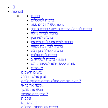
ברכות
ברכות
ברכות למאכלים
ברכות לשליחה והדפסה
ברכות לדירה / מכונית חדשה / ברכת הדרך
ברכות לברית מילה
ברכות לאירוסין
ברכות לנישואין / ליום נישואין
ברכות לבר / בת מצווה
ברכות להולדת בן / בת
ברכות ליום הולדת
ברכות לשליחה ב - s.m.s
סודות קליפ וידאו לשליחה חינם
מאמרים
עושים חושבים
אדון עולם - תודה
כיצד בוחרים מסלול בחיים ובחינוך ילדים ?
קשה אך כדאי...
חפש את עצמך
היכן רכס האושר ?
עקבות
רק להיום !
ברכות של ברכות ותפילות