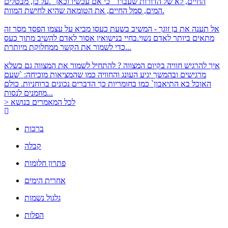
החיים, לא של הדורות שעברו ``כי אם עכשיו וכאן``.על כן, מבטלים
המים, סמל החיים, את הטומאה שהיא לחישת המוות.
אל תענה את בן זוגך - המשיב בשעת כעסו מביא על עצמו הפסד
מסר זה
מתאים ביותר לאדם נשוי.בחיי בנישואין אסור לאדם להשיב מתוך כעס
כדי לשמור את הקשר ממחלוקת מיותרת...
איך להרגיש חוויה בקיום המצווה ?
להתחיל לשמור את המצווה גם כשלא
מרגישים ובהמשך יגיע העונג והחוויה כמו שהמציאות מוכיחה: `שעם
האוכל בא התיאבון` כמו בחומריות כך הדברים נכונים ברוחניות. כולם
מוזמנים לנסות...
> לכל המאמרים בנושא
ברכות
קבלה
פתרון חלומות
אחרית הימים
גלגול נשמות
הפלות