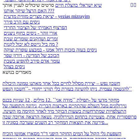
שיא ישראלי בהצלת חיים
סרטים שיכולים לעניין אותך
האם הרצל שיקר אותנו ???
יציאת מצרים מזווית מדעית - yezias mizrayim
ניסים עם הרב פירר
הפרצוף האמיתי של הציבור החרדי
אורי זוהר - ניסים בחוף ניצנים
זמרים ושחקנים שומרים שבת
מה ביל גייטס לא יכול לקנות ?
ניסים בעזה בזכות רחל אמנו - במבצע עופרת יצוקה
הכוכב של המדינה - דורון שפר
עומר אדם סירב להופיע בשבת
ניסים בצהל
מאמרים בנושא
חשבון נפש – יצירת מסלול לחיים
בכל אחד מאתנו טמונה היכולת
להגשמה עצמית. ניתן להשיגה בעזרת כלי תורני ייחודי –``חשבון הנפש``
מחקר מדעי על -תפילת ``מודה אני`` .12 מילים , 12 שניות
בכנס
נוירולוגים מכל העולם שהתקיים בארצות הברית, נידונה התופעה של
התעלפויות שמתרחשות בשעות הבוקר מיד לאחר הקימה מן השינה.
פרופסורית אחת, מצטיינת בתחום הנוירולוגיה, נשאה הרצאה ארוכה שבה
פירטה את תוצאות המחקר רב השנים שערכה בסוגיה זו...
השפעת גלי הקול על המים
החוקר היפני ד"ר מסארו אמוטו הוכיח